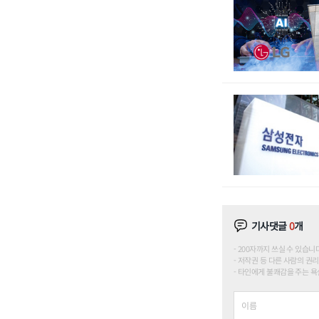
기사댓글
0
개
200자까지 쓰실 수 있습니다. (
저작권 등 다른 사람의 권리
타인에게 불쾌감을 주는 욕설