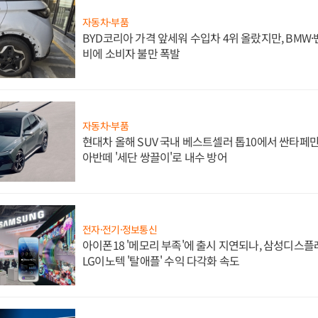
자동차·부품
BYD코리아 가격 앞세워 수입차 4위 올랐지만, BMW
비에 소비자 불만 폭발
자동차·부품
현대차 올해 SUV 국내 베스트셀러 톱10에서 싼타페만
아반떼 '세단 쌍끌이'로 내수 방어
전자·전기·정보통신
아이폰18 '메모리 부족'에 출시 지연되나, 삼성디스
LG이노텍 '탈애플' 수익 다각화 속도