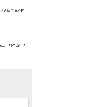
화, 구광모 제조·데이
.3조 라이선스비 지