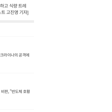
하고 식량 트레
트 고진영 기자]
 우크라이나의 공격에
비판, "반도체 호황