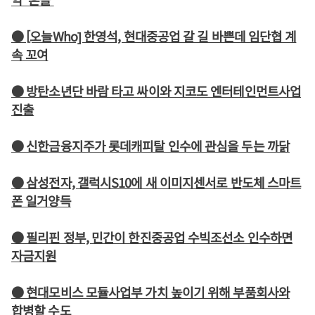
● [오늘Who] 한영석, 현대중공업 갈 길 바쁜데 임단협 계
속 꼬여
● 방탄소년단 바람 타고 싸이와 지코도 엔터테인먼트사업
진출
● 신한금융지주가 롯데캐피탈 인수에 관심을 두는 까닭
● 삼성전자, 갤럭시S10에 새 이미지센서로 반도체 스마트
폰 일거양득
● 필리핀 정부, 민간이 한진중공업 수빅조선소 인수하면
자금지원
● 현대모비스 모듈사업부 가치 높이기 위해 부품회사와
합병할 수도