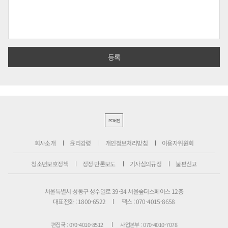
PC버전
회사소개
윤리강령
개인정보처리방침
이용자위원회
청소년보호정책
정정·반론보도
기사심의규정
불편신고
서울특별시 성동구 성수일로 39-34 서울숲더스페이스 12층
대표전화 : 1800-6522
팩스 : 070-4015-8658
편집국 : 070-4010-8512
사업본부 : 070-4010-7078