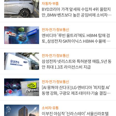
자동차·부품
BYD코리아 가격 앞세워 수입차 4위 올랐지
만, BMW·벤츠보다 높은 공임비에 소비자
불만 폭발
전자·전기·정보통신
엔비디아 '루빈 울트라'에도 HBM4 탑재 검
토, 삼성전자·SK하이닉스 HBM4 수율에 주
도권 갈린다
전자·전기·정보통신
삼성전자 넷리스트와 특허분쟁 매듭, 5년 동
안 최대 1.3조 라이선스비 지급
전자·전기·정보통신
[AI 뭉쳐야 산다⑧] LG·엔비디아 '피지컬 AI'
동맹 강화, 구광모 제조·데이터·기술 결집
해 종합 로보틱스 기업으로
소비자·유통
이부진 야심작 '신라스테이' 서울신라호텔