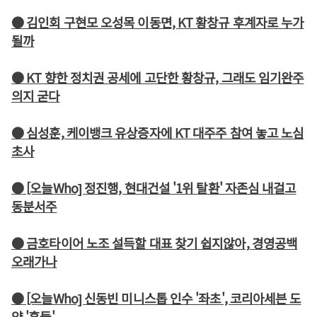
● 김인회 구현모 오성목 이동면, KT 황창규 후계자로 누가
될까
● KT 향한 정치권 공세에 고단한 황창규, 그래도 임기완주
의지 굳다
● 심성훈, 케이뱅크 유상증자에 KT 대주주 참여 놓고 노심
초사
● [오늘Who] 정진행, 현대건설 '1위 탈환' 자존심 내걸고
동분서주
● 금호타이어 노조 설득할 대표 찾기 쉽지않아, 경영공백
오래가나
● [오늘Who] 신동빈 미니스톱 인수 '좌초', 코리아세븐 도
약 '흔들'