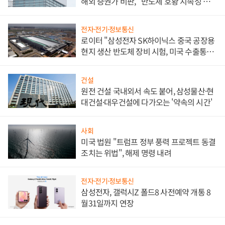
해외 증권가 비판, "반도체 호황 지속성 의
문"
전자·전기·정보통신
로이터 "삼성전자 SK하이닉스 중국 공장용
현지 생산 반도체 장비 시험, 미국 수출통제
대비"
건설
원전 건설 국내외서 속도 붙어, 삼성물산·현
대건설·대우건설에 다가오는 '약속의 시간'
사회
미국 법원 "트럼프 정부 풍력 프로젝트 동결
조치는 위법", 해제 명령 내려
전자·전기·정보통신
삼성전자, 갤럭시Z 폴드8 사전예약 개통 8
월31일까지 연장