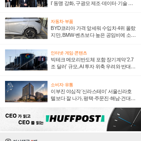
I' 동맹 강화, 구광모 제조·데이터·기술 결
집해 종합 로보틱스 기업으로
자동차·부품
BYD코리아 가격 앞세워 수입차 4위 올랐
지만, BMW·벤츠보다 높은 공임비에 소비
자 불만 폭발
인터넷·게임·콘텐츠
빅테크 메모리반도체 포함 장기계약 '2.7
조 달러' 규모, AI 투자 위축 우려와 반대
신호
소비자·유통
이부진 야심작 '신라스테이' 서울신라호
텔보다 잘 나가, 평택·주문진·해남·건대로
성장판 더 넓힌다