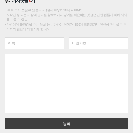
기사댓글
0
개
200자까지 쓰실 수 있습니다. (현재 0 byte / 최대 400byte)
저작권 등 다른 사람의 권리를 침해하거나 명예를 훼손하는 댓글은 관련 법률에 의해 제재
를 받을 수 있습니다.
타인에게 불쾌감을 주는 욕설 등 비하하는 단어가 내용에 포함되거나 인신공격성 글은 관
리자의 판단에 의해 삭제 합니다.