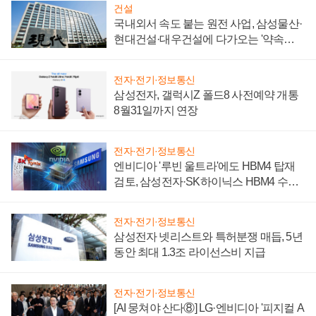
건설
국내외서 속도 붙는 원전 사업, 삼성물산·
현대건설·대우건설에 다가오는 '약속의
시간'
전자·전기·정보통신
삼성전자, 갤럭시Z 폴드8 사전예약 개통
8월31일까지 연장
전자·전기·정보통신
엔비디아 '루빈 울트라'에도 HBM4 탑재
검토, 삼성전자·SK하이닉스 HBM4 수율
에 주도권 갈린다
전자·전기·정보통신
삼성전자 넷리스트와 특허분쟁 매듭, 5년
동안 최대 1.3조 라이선스비 지급
전자·전기·정보통신
[AI 뭉쳐야 산다⑧] LG·엔비디아 '피지컬 A