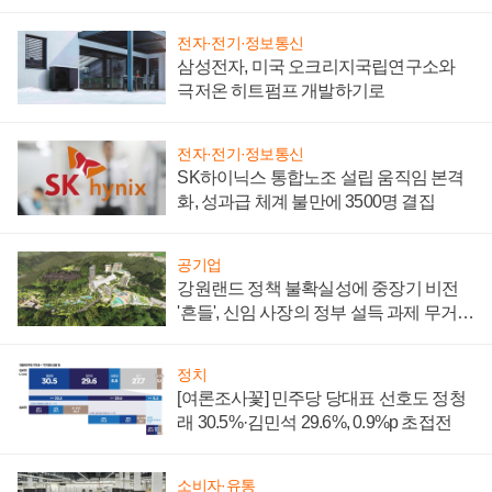
부담'
전자·전기·정보통신
삼성전자, 미국 오크리지국립연구소와
극저온 히트펌프 개발하기로
전자·전기·정보통신
SK하이닉스 통합노조 설립 움직임 본격
화, 성과급 체계 불만에 3500명 결집
공기업
강원랜드 정책 불확실성에 중장기 비전
'흔들', 신임 사장의 정부 설득 과제 무거워
져
정치
[여론조사꽃] 민주당 당대표 선호도 정청
래 30.5%·김민석 29.6%, 0.9%p 초접전
소비자·유통