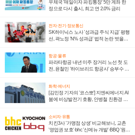
우체국 '매일이자 파킹통장' 5만 계좌 한
정으로 다시 출시, 최고 연 2.0% 금리
전자·전기·정보통신
SK하이닉스 노사 '성과급 주식 지급' 평행
선, 곽노정 'N% 성과급' 법적 논란 벗을지
주목
항공·물류
파라타항공 내년 미주 장거리 노선 첫 도
전, 윤철민 '하이브리드 항공사' 승부수 통
할까
화학·에너지
[김민정 기자의 '코스뽀'] 지엔씨에너지 AI
붐에 비상발전기 호황, 안병철 친환경 에
너지 발전전문기업 향한다
소비자·유통
치킨3사 '가맹점 상생' 비교해보니, 교촌
'영업권 보호'·bhc '신메뉴 개발'·BBQ '원가