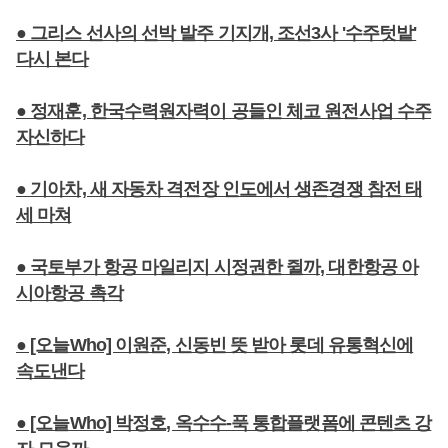
● 그리스 선사의 선박 발주 기지개, 조선3사 '수주텃밭'
다시 본다
● 정재훈, 한국수력원자력이 공들인 체코 원전사업 수주
자신하다
● 기아차, 새 자동차 격전장 인도에서 생존경쟁 참전 태
세 마쳐
● 국토부가 항공 마일리지 시정권한 쥘까, 대한항공 아
시아항공 촉각
● [오늘Who] 이원준, 신동빈 뜻 받아 롯데 유통혁신에
속도낸다
● [오늘Who] 박정호, 옥수수-푹 통합플랫폼에 콘텐츠 강