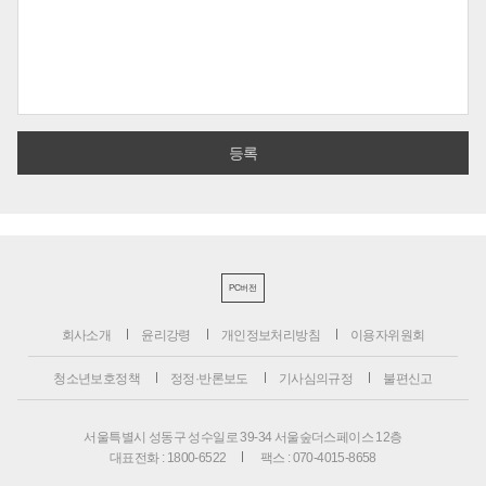
PC버전
회사소개
윤리강령
개인정보처리방침
이용자위원회
청소년보호정책
정정·반론보도
기사심의규정
불편신고
서울특별시 성동구 성수일로 39-34 서울숲더스페이스 12층
대표전화 : 1800-6522
팩스 : 070-4015-8658