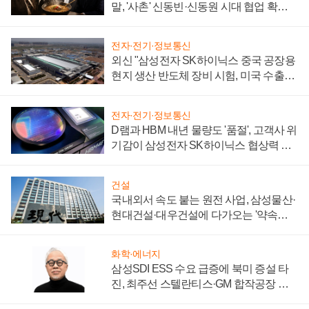
말, '사촌' 신동빈·신동원 시대 협업 확대
일로
전자·전기·정보통신
외신 "삼성전자 SK하이닉스 중국 공장용
현지 생산 반도체 장비 시험, 미국 수출통
제 대비"
전자·전기·정보통신
D램과 HBM 내년 물량도 '품절', 고객사 위
기감이 삼성전자 SK하이닉스 협상력 더
키워
건설
국내외서 속도 붙는 원전 사업, 삼성물산·
현대건설·대우건설에 다가오는 '약속의
시간'
화학·에너지
삼성SDI ESS 수요 급증에 북미 증설 타
진, 최주선 스텔란티스·GM 합작공장 건
설 재추진하나