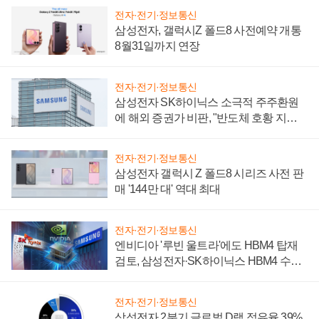
전자·전기·정보통신
삼성전자, 갤럭시Z 폴드8 사전예약 개통
8월31일까지 연장
전자·전기·정보통신
삼성전자 SK하이닉스 소극적 주주환원
에 해외 증권가 비판, "반도체 호황 지속
성 의문"
전자·전기·정보통신
삼성전자 갤럭시 Z 폴드8 시리즈 사전 판
매 '144만 대' 역대 최대
전자·전기·정보통신
엔비디아 '루빈 울트라'에도 HBM4 탑재
검토, 삼성전자·SK하이닉스 HBM4 수율
에 주도권 갈린다
전자·전기·정보통신
삼성전자 2분기 글로벌 D램 점유율 39%