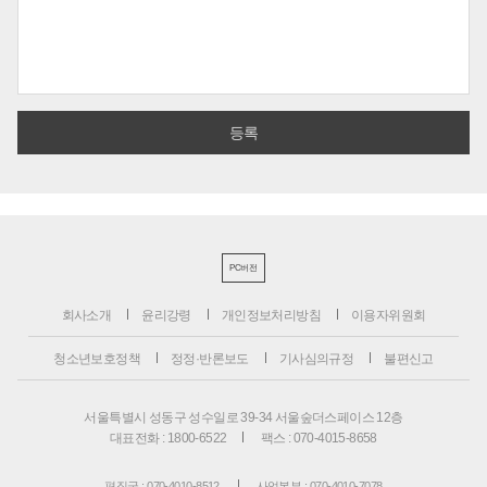
PC버전
회사소개
윤리강령
개인정보처리방침
이용자위원회
청소년보호정책
정정·반론보도
기사심의규정
불편신고
서울특별시 성동구 성수일로 39-34 서울숲더스페이스 12층
대표전화 : 1800-6522
팩스 : 070-4015-8658
편집국 : 070-4010-8512
사업본부 : 070-4010-7078