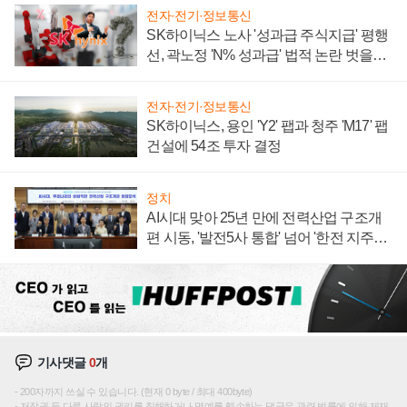
전자·전기·정보통신
SK하이닉스 노사 '성과급 주식지급' 평행
선, 곽노정 'N% 성과급' 법적 논란 벗을지
주목
전자·전기·정보통신
SK하이닉스, 용인 'Y2' 팹과 청주 'M17' 팹
건설에 54조 투자 결정
정치
AI시대 맞아 25년 만에 전력산업 구조개
편 시동, '발전5사 통합' 넘어 '한전 지주사'
재편론도
기사댓글
0
개
200자까지 쓰실 수 있습니다. (현재 0 byte / 최대 400byte)
저작권 등 다른 사람의 권리를 침해하거나 명예를 훼손하는 댓글은 관련 법률에 의해 제재