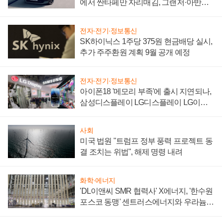
에서 싼타페만 자리매김, 그랜저·아반떼
'세단 쌍끌이'로 내수 방어
전자·전기·정보통신
SK하이닉스 1주당 375원 현금배당 실시,
추가 주주환원 계획 9월 공개 예정
전자·전기·정보통신
아이폰18 '메모리 부족'에 출시 지연되나,
삼성디스플레이 LG디스플레이 LG이노
텍 '탈애플' 수익 다각화 속도
사회
미국 법원 "트럼프 정부 풍력 프로젝트 동
결 조치는 위법", 해제 명령 내려
화학·에너지
'DL이앤씨 SMR 협력사' X에너지, '한수원
포스코 동맹' 센트러스에너지와 우라늄
계약 체결