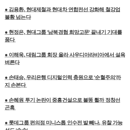
● 김용환, 현대제철과 현대차 연합전선 강화해 철강업
불황 넘는다
● 현정은, 현대그룹 '남북경협 희망고문' 끝내기 기대를
품다
● 이해욱, 대림그룹 회장 올라 사우디아라비아에서 설욕
벼른다
● 손태승, 우리은행 디지털인력 충원으로 '순혈주의'까
지 손본다
● 손혜원 투기 논란이 중흥건설으로 불똥 튈까 정창선
곤혹
● 롯데그룹 편의점 미니스톱 인수전 발 빼나, 유찰 가능