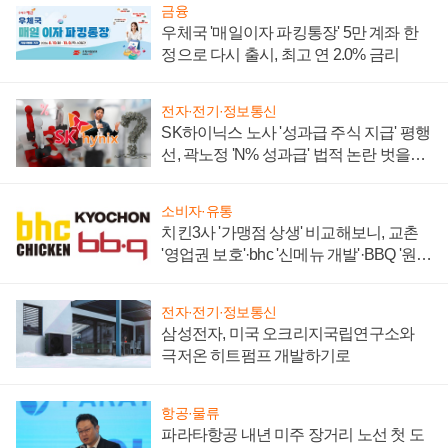
금융
우체국 '매일이자 파킹통장' 5만 계좌 한
정으로 다시 출시, 최고 연 2.0% 금리
전자·전기·정보통신
SK하이닉스 노사 '성과급 주식 지급' 평행
선, 곽노정 'N% 성과급' 법적 논란 벗을지
주목
소비자·유통
치킨3사 '가맹점 상생' 비교해보니, 교촌
'영업권 보호'·bhc '신메뉴 개발'·BBQ '원가
부담'
전자·전기·정보통신
삼성전자, 미국 오크리지국립연구소와
극저온 히트펌프 개발하기로
항공·물류
파라타항공 내년 미주 장거리 노선 첫 도