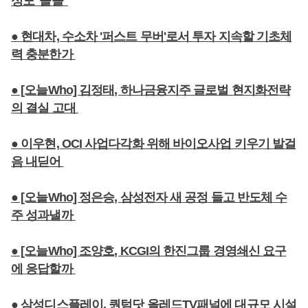
성도 '솔솔'
● 현대차, 수소차 '퍼스트 무버'로서 투자 지속할 기초체
력 충분한가
● [오늘Who] 김정태, 하나금융지주 글로벌 현지화전략
의 결실 고대
● 이우현, OCI 사업다각화 위해 바이오사업 키우기 발걸
음 내딛어
● [오늘Who] 정은승, 삼성전자 새 공정 들고 반도체 수
주 성과낼까
● [오늘Who] 조양호, KCGI의 한진그룹 경영쇄신 요구
에 응답할까
● 삼성디스플레이, 퀀텀닷 올레드TV패널에 대규모 시설