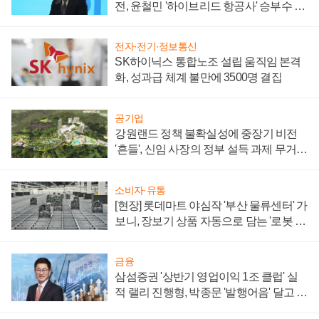
전, 윤철민 '하이브리드 항공사' 승부수 통
할까
전자·전기·정보통신
SK하이닉스 통합노조 설립 움직임 본격
화, 성과급 체계 불만에 3500명 결집
공기업
강원랜드 정책 불확실성에 중장기 비전
'흔들', 신임 사장의 정부 설득 과제 무거워
져
소비자·유통
[현장] 롯데마트 야심작 '부산 물류센터' 가
보니, 장보기 상품 자동으로 담는 '로봇 40
0대' 장관
금융
삼섬증권 '상반기 영업이익 1조 클럽' 실
적 랠리 진행형, 박종문 '발행어음' 달고 연
임 향하나