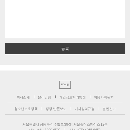
PC버전
회사소개
윤리강령
개인정보처리방침
이용자위원회
청소년보호정책
정정·반론보도
기사심의규정
불편신고
서울특별시 성동구 성수일로 39-34 서울숲더스페이스 12층
대표전화 : 1800-6522
팩스 : 070-4015-8658