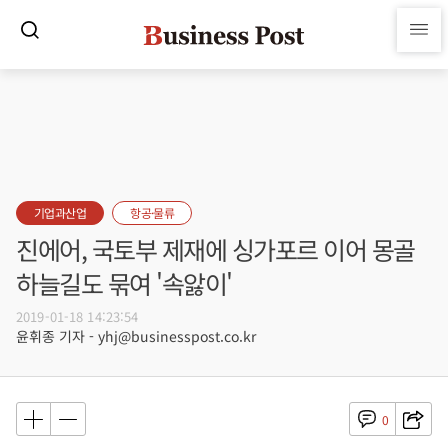
기업과산업
항공·물류
진에어, 국토부 제재에 싱가포르 이어 몽골
하늘길도 묶여 '속앓이'
2019-01-18 14:23:54
윤휘종 기자 - yhj@businesspost.co.kr
0