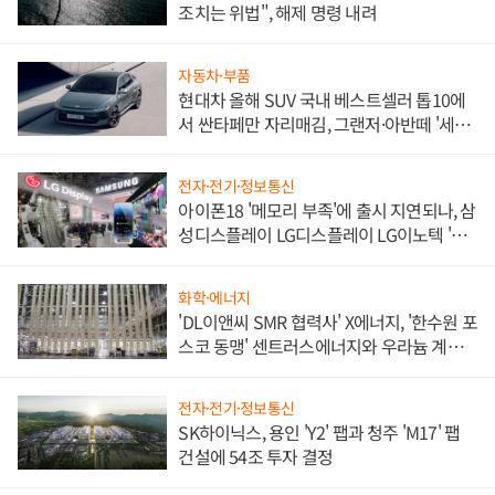
조치는 위법", 해제 명령 내려
자동차·부품
현대차 올해 SUV 국내 베스트셀러 톱10에
서 싼타페만 자리매김, 그랜저·아반떼 '세단
쌍끌이'로 내수 방어
전자·전기·정보통신
아이폰18 '메모리 부족'에 출시 지연되나, 삼
성디스플레이 LG디스플레이 LG이노텍 '탈
애플' 수익 다각화 속도
화학·에너지
'DL이앤씨 SMR 협력사' X에너지, '한수원 포
스코 동맹' 센트러스에너지와 우라늄 계약
체결
전자·전기·정보통신
SK하이닉스, 용인 'Y2' 팹과 청주 'M17' 팹
건설에 54조 투자 결정