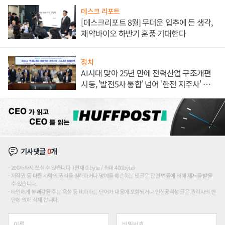
데스크 리포트
[데스크리포트 8월] 무더운 입추에 든 생각,
제약바이오 하반기 훈풍 기대한다
정치
AI시대 맞아 25년 만에 전력산업 구조개편
시동, '발전5사 통합' 넘어 '한전 지주사' 재편
론도
기사댓글
0
개
200자까지 쓰실 수 있습니다. (현재 0 byte / 최대 400byte)
저작권 등 다른 사람의 권리를 침해하거나 명예를 훼손하는 댓글은 관련 법률에 의해 제재를 받을
수 있습니다.
타인에게 불쾌감을 주는 욕설 등 비하하는 단어가 내용에 포함되거나 인신공격성 글은 관리자의 판
단에 의해 삭제 합니다.