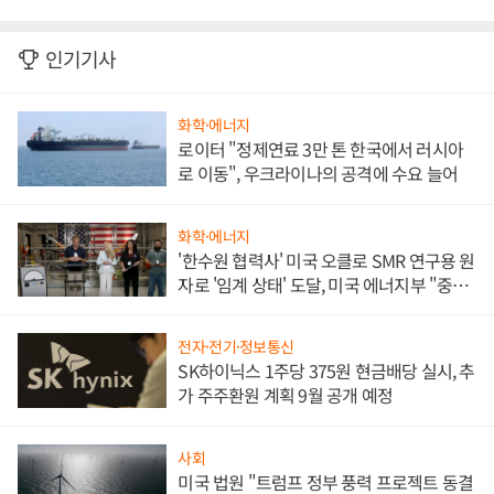
인기기사
화학·에너지
로이터 "정제연료 3만 톤 한국에서 러시아
로 이동", 우크라이나의 공격에 수요 늘어
화학·에너지
'한수원 협력사' 미국 오클로 SMR 연구용 원
자로 '임계 상태' 도달, 미국 에너지부 "중요
한 이정표"
전자·전기·정보통신
SK하이닉스 1주당 375원 현금배당 실시, 추
가 주주환원 계획 9월 공개 예정
사회
미국 법원 "트럼프 정부 풍력 프로젝트 동결