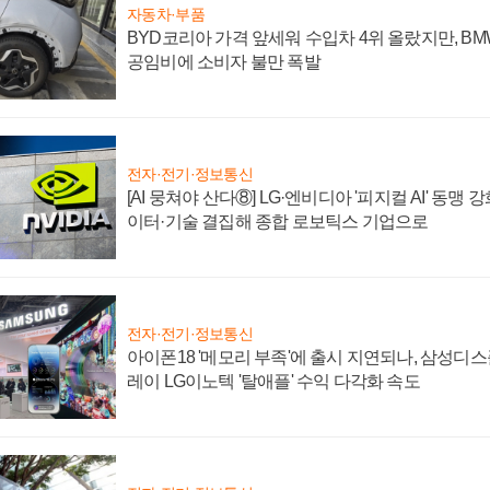
자동차·부품
BYD코리아 가격 앞세워 수입차 4위 올랐지만, B
공임비에 소비자 불만 폭발
전자·전기·정보통신
[AI 뭉쳐야 산다⑧] LG·엔비디아 '피지컬 AI' 동맹 
이터·기술 결집해 종합 로보틱스 기업으로
전자·전기·정보통신
아이폰18 '메모리 부족'에 출시 지연되나, 삼성디
레이 LG이노텍 '탈애플' 수익 다각화 속도