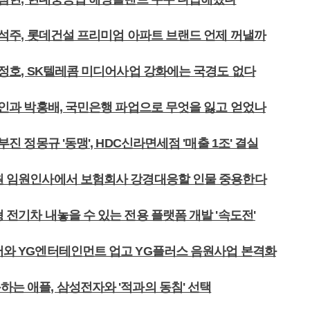
 하석주, 롯데건설 프리미엄 아파트 브랜드 언제 꺼낼까
 박정호, SK텔레콤 미디어사업 강화에는 국경도 없다
 허인과 박홍배, 국민은행 파업으로 무엇을 잃고 얻었나
이부진 정몽규 '동맹', HDC신라면세점 '매출 1조' 결실
감원 임원인사에서 보험회사 강경대응할 인물 중용한다
형 전기차 내놓을 수 있는 전용 플랫폼 개발 '속도전'
이버와 YG엔터테인먼트 업고 YG플러스 음원사업 본격화
하는 애플, 삼성전자와 '적과의 동침' 선택