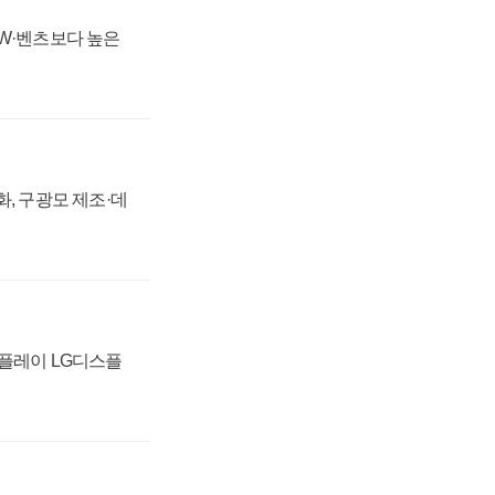
MW·벤츠보다 높은
강화, 구광모 제조·데
스플레이 LG디스플