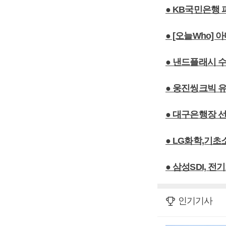
● KB국민은행
● [오늘Who]
● 낸드플래시 수
● 웅진씽크빅 
● 대구은행장 
● LG화학,기
● 삼성SDI, 
인기기사