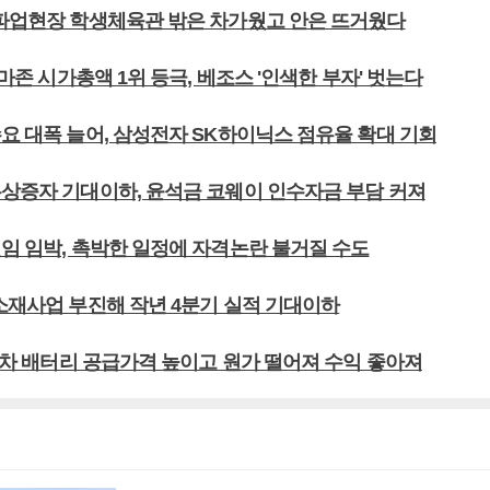
 파업현장 학생체육관 밖은 차가웠고 안은 뜨거웠다
 아마존 시가총액 1위 등극, 베조스 '인색한 부자' 벗는다
요 대폭 늘어, 삼성전자 SK하이닉스 점유율 확대 기회
유상증자 기대이하, 윤석금 코웨이 인수자금 부담 커져
선임 임박, 촉박한 일정에 자격논란 불거질 수도
초소재사업 부진해 작년 4분기 실적 기대이하
전기차 배터리 공급가격 높이고 원가 떨어져 수익 좋아져