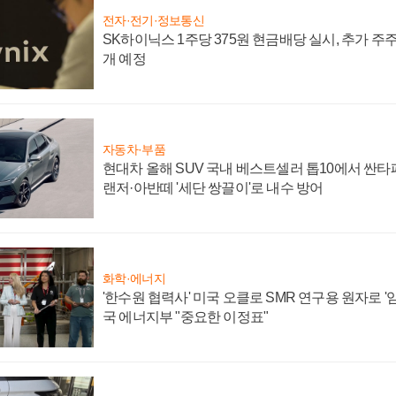
전자·전기·정보통신
SK하이닉스 1주당 375원 현금배당 실시, 추가 주
개 예정
자동차·부품
현대차 올해 SUV 국내 베스트셀러 톱10에서 싼타
랜저·아반떼 '세단 쌍끌이'로 내수 방어
화학·에너지
'한수원 협력사' 미국 오클로 SMR 연구용 원자로 '임
국 에너지부 "중요한 이정표"