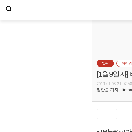
알림
아침의
[1월9일자
2019-01-08 21:02:5
임한솔 기자 - limhs@
● [오늘Who]