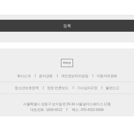
PC버전
회사소개
윤리강령
개인정보처리방침
이용자위원회
청소년보호정책
정정·반론보도
기사심의규정
불편신고
서울특별시 성동구 성수일로 39-34 서울숲더스페이스 12층
대표전화 : 1800-6522
팩스 : 070-4015-8658
편집국 : 070-4010-8512
사업본부 : 070-4010-7078
등록번호 : 서울 아 02897
제호 : 비즈니스포스트