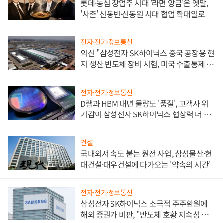
롯데·농심 창업주 시대 '라면 앙금'은 옛말,
'사촌' 신동빈·신동원 시대 협업 확대일로
전자·전기·정보통신
외신 "삼성전자 SK하이닉스 중국 공장용 현
지 생산 반도체 장비 시험, 미국 수출통제 대
비"
전자·전기·정보통신
D램과 HBM 내년 물량도 '품절', 고객사 위
기감이 삼성전자 SK하이닉스 협상력 더 키
워
건설
국내외서 속도 붙는 원전 사업, 삼성물산·현
대건설·대우건설에 다가오는 '약속의 시간'
전자·전기·정보통신
삼성전자 SK하이닉스 소극적 주주환원에
해외 증권가 비판, "반도체 호황 지속성 의