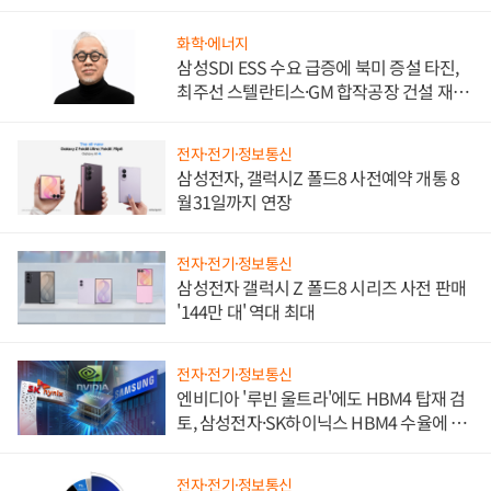
문"
화학·에너지
삼성SDI ESS 수요 급증에 북미 증설 타진,
최주선 스텔란티스·GM 합작공장 건설 재추
진하나
전자·전기·정보통신
삼성전자, 갤럭시Z 폴드8 사전예약 개통 8
월31일까지 연장
전자·전기·정보통신
삼성전자 갤럭시 Z 폴드8 시리즈 사전 판매
'144만 대' 역대 최대
전자·전기·정보통신
엔비디아 '루빈 울트라'에도 HBM4 탑재 검
토, 삼성전자·SK하이닉스 HBM4 수율에 주
도권 갈린다
전자·전기·정보통신