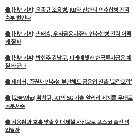
● [신년기획] 윤종규 조용병, KB와 신한의 인수합병 진검
승부 벌인다
● [신년기획] 손태승, 우리금융지주의 인수합병 전략 어떻
게 짤까
● [신년기획] 박현주 김남구, 미래에셋과 한국투자금융 체
질 바꾼다
● 네이버, 증권사 인수설 부인해도 금융업 진출 '모락모락'
● [오늘Who] 황창규, KT의 5G 기술 알리려 세계를 무대로
동분서주
● 김용환과 호흡 맞출 현대제철 사장으로 포스코 출신 영
입될까