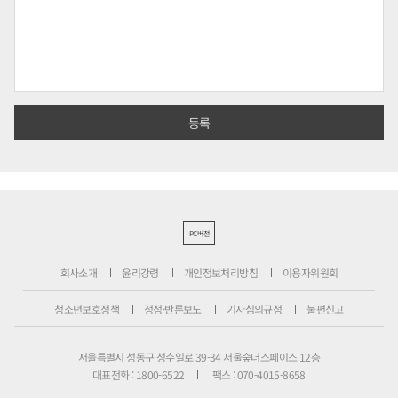
PC버전
회사소개
윤리강령
개인정보처리방침
이용자위원회
청소년보호정책
정정·반론보도
기사심의규정
불편신고
서울특별시 성동구 성수일로 39-34 서울숲더스페이스 12층
대표전화 : 1800-6522
팩스 : 070-4015-8658