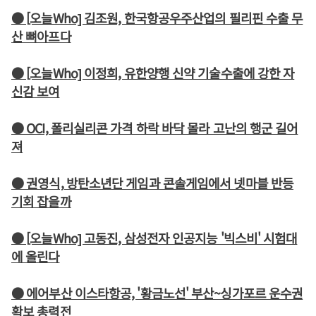
● [오늘Who] 김조원, 한국항공우주산업의 필리핀 수출 무
산 뼈아프다
● [오늘Who] 이정희, 유한양행 신약 기술수출에 강한 자
신감 보여
● OCI, 폴리실리콘 가격 하락 바닥 몰라 고난의 행군 길어
져
● 권영식, 방탄소년단 게임과 콘솔게임에서 넷마블 반등
기회 잡을까
● [오늘Who] 고동진, 삼성전자 인공지능 '빅스비' 시험대
에 올린다
● 에어부산 이스타항공, '황금노선' 부산~싱가포르 운수권
확보 총력전