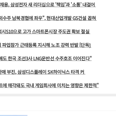
이재용, 삼성전자 새 리더십으로 '책임'과 '소통' 내걸어
외수주 남북경협에 좌우”, 현대산업개발 GS건설 꼽혀
럭시S10으로 고가 스마트폰시장 주도권 확보 절실
 파업참가 근태등록 지시해 노조 강력 반발 [단독]
해도 한국 조선3사 LNG운반선 수주호조 이어진다"
판매 부진, 삼성디스플레이 SK하이닉스 타격 커
트에 매각돼도 국내 게임회사에 미치는 영향은 제한적"