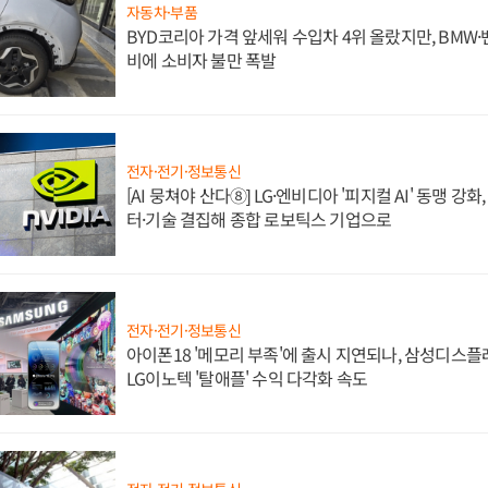
자동차·부품
BYD코리아 가격 앞세워 수입차 4위 올랐지만, BMW
비에 소비자 불만 폭발
전자·전기·정보통신
[AI 뭉쳐야 산다⑧] LG·엔비디아 '피지컬 AI' 동맹 강
터·기술 결집해 종합 로보틱스 기업으로
전자·전기·정보통신
아이폰18 '메모리 부족'에 출시 지연되나, 삼성디스
LG이노텍 '탈애플' 수익 다각화 속도