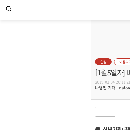
알림
아침의
[1월5일자
2019-01-04 20:11:2
나병현 기자 - naforc
● [신년기획] 