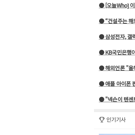
● [오늘Who] 
● “건설주는 해
● 삼성전자, 갤
● KB국민은행이
● 해외언론 "올
● 애플 아이폰 
● "넥슨이 텐센
인기기사