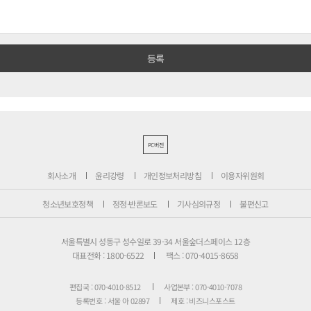
PC버전
회사소개
윤리강령
개인정보처리방침
이용자위원회
청소년보호정책
정정·반론보도
기사심의규정
불편신고
서울특별시 성동구 성수일로 39-34 서울숲더스페이스 12층
대표전화 : 1800-6522
팩스 : 070-4015-8658
편집국 : 070-4010-8512
사업본부 : 070-4010-7078
등록번호 : 서울 아 02897
제호 : 비즈니스포스트