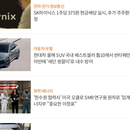
전자·전기·정보통신
SK하이닉스 1주당 375원 현금배당 실시, 추가 주주환
정
자동차·부품
현대차 올해 SUV 국내 베스트셀러 톱10에서 싼타페만
아반떼 '세단 쌍끌이'로 내수 방어
화학·에너지
'한수원 협력사' 미국 오클로 SMR 연구용 원자로 '임계 
너지부 "중요한 이정표"