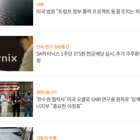
사회
미국 법원 "트럼프 정부 풍력 프로젝트 동결 조치는 위
전자·전기·정보통신
SK하이닉스 1주당 375원 현금배당 실시, 추가 주주환
정
화학·에너지
'한수원 협력사' 미국 오클로 SMR 연구용 원자로 '임계 
너지부 "중요한 이정표"
자동차·부품