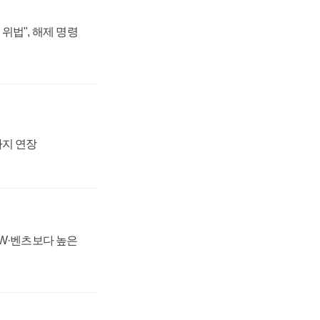
위법", 해제 명령
까지 연장
MW·벤츠보다 높은