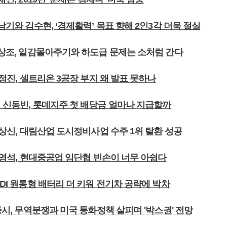
홍남기와 김수현, ‘경제활력’ 목표 향해 2인3각 더욱 절실
 김상조, 일감몰아주기와 하도급 문제는 소처럼 간다
 서정진, 셀트리온 3공장 부지 왜 발표 못하나
건 신동빈, 롯데지주 첫 배당금 얼마나 지급할까
 박상신, 대림산업 도시정비사업 수주 1위 탈환 성공
 한영석, 현대중공업 임단협 빈손이 너무 아쉽다
SDI 원통형 배터리 더 키워 전기차 공략에 박차
내증시, 무역분쟁과 미국 통화정책 살피며 '박스권' 전망