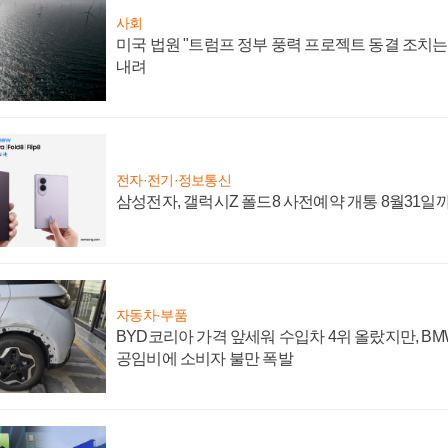
사회
미국 법원 "트럼프 정부 풍력 프로젝트 동결 조치는 
내려
전자·전기·정보통신
삼성전자, 갤럭시Z 폴드8 사전예약 개통 8월31일
자동차·부품
BYD코리아 가격 앞세워 수입차 4위 올랐지만, B
공임비에 소비자 불만 폭발