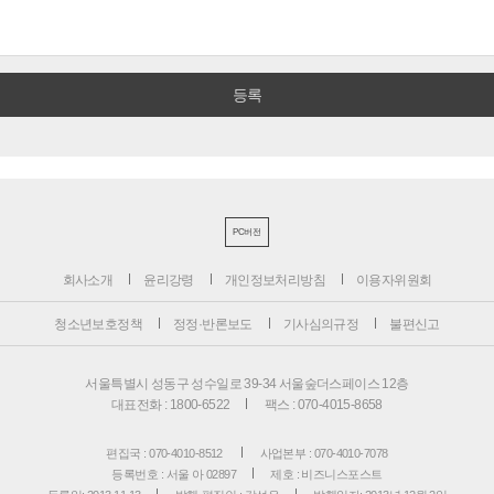
PC버전
회사소개
윤리강령
개인정보처리방침
이용자위원회
청소년보호정책
정정·반론보도
기사심의규정
불편신고
서울특별시 성동구 성수일로 39-34 서울숲더스페이스 12층
대표전화 : 1800-6522
팩스 : 070-4015-8658
편집국 : 070-4010-8512
사업본부 : 070-4010-7078
등록번호 : 서울 아 02897
제호 : 비즈니스포스트