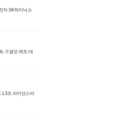
성전자·SK하이닉스
강화, 구광모 제조·데
 1.3조 라이선스비