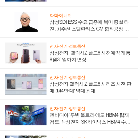
키워
화학·에너지
삼성SDI ESS 수요 급증에 북미 증설 타
진, 최주선 스텔란티스·GM 합작공장 건
설 재추진하나
전자·전기·정보통신
삼성전자, 갤럭시Z 폴드8 사전예약 개통
8월31일까지 연장
전자·전기·정보통신
삼성전자 갤럭시 Z 폴드8 시리즈 사전 판
매 '144만 대' 역대 최대
전자·전기·정보통신
엔비디아 '루빈 울트라'에도 HBM4 탑재
검토, 삼성전자·SK하이닉스 HBM4 수율
에 주도권 갈린다