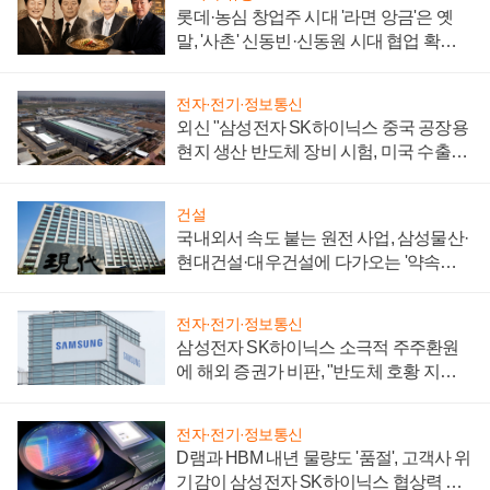
롯데·농심 창업주 시대 '라면 앙금'은 옛
말, '사촌' 신동빈·신동원 시대 협업 확대
일로
전자·전기·정보통신
외신 "삼성전자 SK하이닉스 중국 공장용
현지 생산 반도체 장비 시험, 미국 수출통
제 대비"
건설
국내외서 속도 붙는 원전 사업, 삼성물산·
현대건설·대우건설에 다가오는 '약속의
시간'
전자·전기·정보통신
삼성전자 SK하이닉스 소극적 주주환원
에 해외 증권가 비판, "반도체 호황 지속
성 의문"
전자·전기·정보통신
D램과 HBM 내년 물량도 '품절', 고객사 위
기감이 삼성전자 SK하이닉스 협상력 더