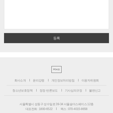
PC버전
회사소개
윤리강령
개인정보처리방침
이용자위원회
청소년보호정책
정정·반론보도
기사심의규정
불편신고
서울특별시 성동구 성수일로 39-34 서울숲더스페이스 12층
대표전화 : 1800-6522
팩스 : 070-4015-8658