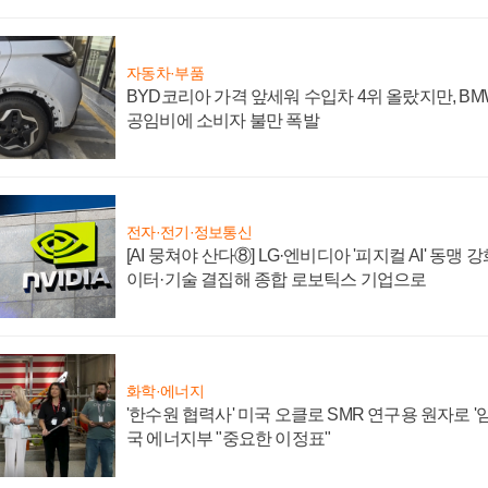
자동차·부품
BYD코리아 가격 앞세워 수입차 4위 올랐지만, B
공임비에 소비자 불만 폭발
전자·전기·정보통신
[AI 뭉쳐야 산다⑧] LG·엔비디아 '피지컬 AI' 동맹 
이터·기술 결집해 종합 로보틱스 기업으로
화학·에너지
'한수원 협력사' 미국 오클로 SMR 연구용 원자로 '임
국 에너지부 "중요한 이정표"