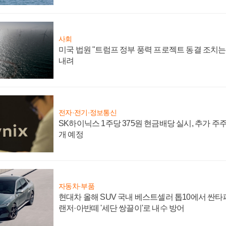
사회
미국 법원 "트럼프 정부 풍력 프로젝트 동결 조치는 
내려
전자·전기·정보통신
SK하이닉스 1주당 375원 현금배당 실시, 추가 주
개 예정
자동차·부품
현대차 올해 SUV 국내 베스트셀러 톱10에서 싼타
랜저·아반떼 '세단 쌍끌이'로 내수 방어