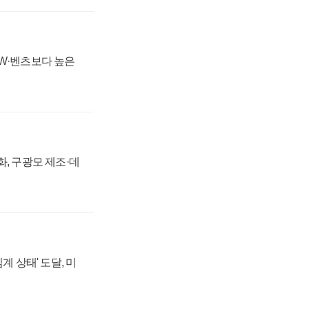
MW·벤츠보다 높은
강화, 구광모 제조·데
계 상태' 도달, 미