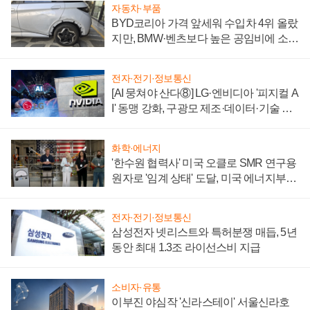
자동차·부품
BYD코리아 가격 앞세워 수입차 4위 올랐
지만, BMW·벤츠보다 높은 공임비에 소비
자 불만 폭발
전자·전기·정보통신
[AI 뭉쳐야 산다⑧] LG·엔비디아 '피지컬 A
I' 동맹 강화, 구광모 제조·데이터·기술 결
집해 종합 로보틱스 기업으로
화학·에너지
'한수원 협력사' 미국 오클로 SMR 연구용
원자로 '임계 상태' 도달, 미국 에너지부
"중요한 이정표"
전자·전기·정보통신
삼성전자 넷리스트와 특허분쟁 매듭, 5년
동안 최대 1.3조 라이선스비 지급
소비자·유통
이부진 야심작 '신라스테이' 서울신라호