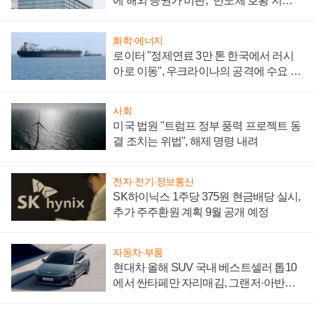
에 해외 증권가 비판, "반도체 호황 지속
성 의문"
화학·에너지
로이터 "정제연료 3만 톤 한국에서 러시
아로 이동", 우크라이나의 공격에 수요 늘
어
사회
미국 법원 "트럼프 정부 풍력 프로젝트 동
결 조치는 위법", 해제 명령 내려
전자·전기·정보통신
SK하이닉스 1주당 375원 현금배당 실시,
추가 주주환원 계획 9월 공개 예정
자동차·부품
현대차 올해 SUV 국내 베스트셀러 톱10
에서 싼타페만 자리매김, 그랜저·아반떼
'세단 쌍끌이'로 내수 방어