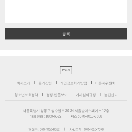
PC버전
회사소개
윤리강령
개인정보처리방침
이용자위원회
청소년보호정책
정정·반론보도
기사심의규정
불편신고
서울특별시 성동구 성수일로 39-34 서울숲더스페이스 12층
대표전화 : 1800-6522
팩스 : 070-4015-8658
편집국 : 070-4010-8512
사업본부 : 070-4010-7078