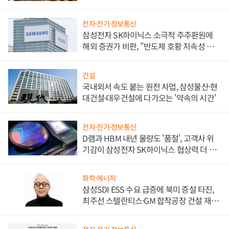
비"
전자·전기·정보통신
삼성전자 SK하이닉스 소극적 주주환원에
해외 증권가 비판, "반도체 호황 지속성 의
문"
건설
국내외서 속도 붙는 원전 사업, 삼성물산·현
대건설·대우건설에 다가오는 '약속의 시간'
전자·전기·정보통신
D램과 HBM 내년 물량도 '품절', 고객사 위
기감이 삼성전자 SK하이닉스 협상력 더 키
워
화학·에너지
삼성SDI ESS 수요 급증에 북미 증설 타진,
최주선 스텔란티스·GM 합작공장 건설 재추
진하나