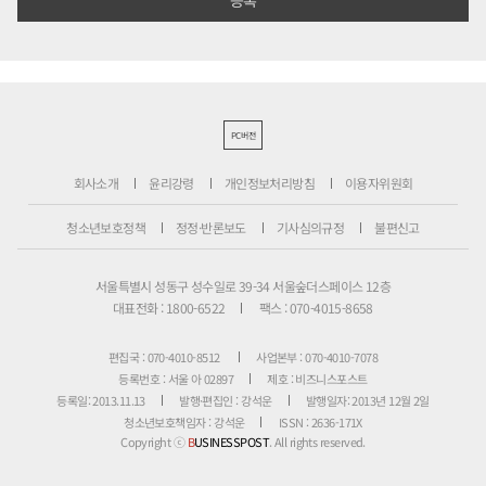
PC버전
회사소개
윤리강령
개인정보처리방침
이용자위원회
청소년보호정책
정정·반론보도
기사심의규정
불편신고
서울특별시 성동구 성수일로 39-34 서울숲더스페이스 12층
대표전화 : 1800-6522
팩스 : 070-4015-8658
편집국 : 070-4010-8512
사업본부 : 070-4010-7078
등록번호 : 서울 아 02897
제호 : 비즈니스포스트
등록일: 2013.11.13
발행·편집인 : 강석운
발행일자: 2013년 12월 2일
청소년보호책임자 : 강석운
ISSN : 2636-171X
Copyright ⓒ
B
USINESSPOST
. All rights reserved.