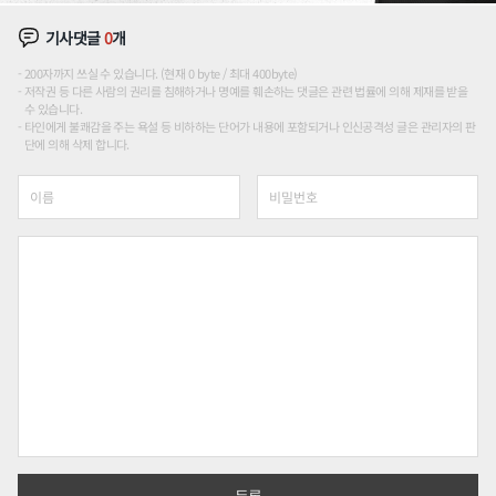
기사댓글
0
개
200자까지 쓰실 수 있습니다. (현재 0 byte / 최대 400byte)
저작권 등 다른 사람의 권리를 침해하거나 명예를 훼손하는 댓글은 관련 법률에 의해 제재를 받을
수 있습니다.
타인에게 불쾌감을 주는 욕설 등 비하하는 단어가 내용에 포함되거나 인신공격성 글은 관리자의 판
단에 의해 삭제 합니다.