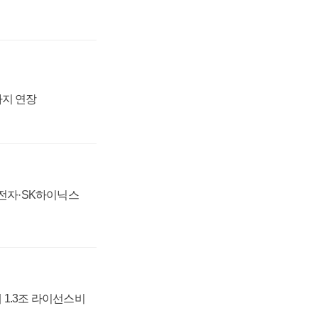
까지 연장
성전자·SK하이닉스
 1.3조 라이선스비