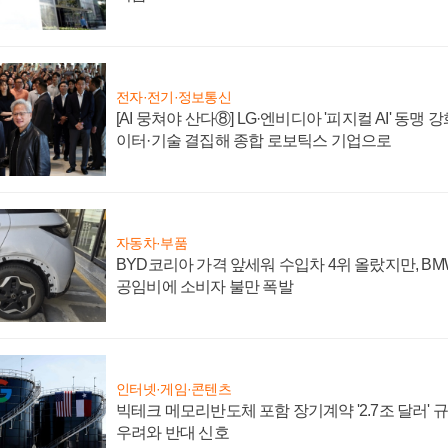
전자·전기·정보통신
[AI 뭉쳐야 산다⑧] LG·엔비디아 '피지컬 AI' 동맹 
이터·기술 결집해 종합 로보틱스 기업으로
자동차·부품
BYD코리아 가격 앞세워 수입차 4위 올랐지만, B
공임비에 소비자 불만 폭발
인터넷·게임·콘텐츠
빅테크 메모리반도체 포함 장기계약 '2.7조 달러' 규모
우려와 반대 신호