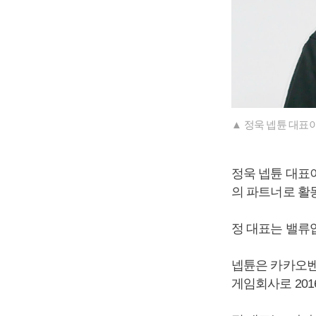
▲ 정욱 넵튠 대표이
정욱 넵튠 대표
의 파트너로 활
정 대표는 밸류
넵튠은 카카오벤처
게임회사로 201