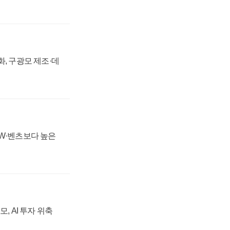
강화, 구광모 제조·데
MW·벤츠보다 높은
, AI 투자 위축