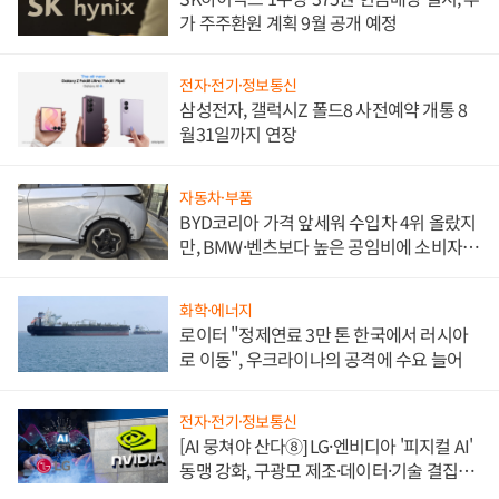
가 주주환원 계획 9월 공개 예정
전자·전기·정보통신
삼성전자, 갤럭시Z 폴드8 사전예약 개통 8
월31일까지 연장
자동차·부품
BYD코리아 가격 앞세워 수입차 4위 올랐지
만, BMW·벤츠보다 높은 공임비에 소비자
불만 폭발
화학·에너지
로이터 "정제연료 3만 톤 한국에서 러시아
로 이동", 우크라이나의 공격에 수요 늘어
전자·전기·정보통신
[AI 뭉쳐야 산다⑧] LG·엔비디아 '피지컬 AI'
동맹 강화, 구광모 제조·데이터·기술 결집
해 종합 로보틱스 기업으로