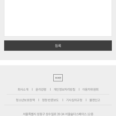
PC버전
회사소개
윤리강령
개인정보처리방침
이용자위원회
청소년보호정책
정정·반론보도
기사심의규정
불편신고
서울특별시 성동구 성수일로 39-34 서울숲더스페이스 12층