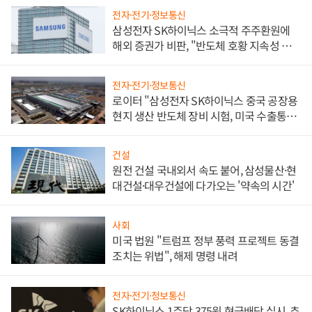
전자·전기·정보통신
삼성전자 SK하이닉스 소극적 주주환원에
해외 증권가 비판, "반도체 호황 지속성 의
문"
전자·전기·정보통신
로이터 "삼성전자 SK하이닉스 중국 공장용
현지 생산 반도체 장비 시험, 미국 수출통제
대비"
건설
원전 건설 국내외서 속도 붙어, 삼성물산·현
대건설·대우건설에 다가오는 '약속의 시간'
사회
미국 법원 "트럼프 정부 풍력 프로젝트 동결
조치는 위법", 해제 명령 내려
전자·전기·정보통신
SK하이닉스 1주당 375원 현금배당 실시, 추