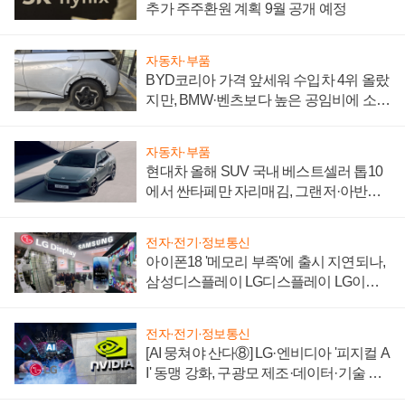
추가 주주환원 계획 9월 공개 예정
자동차·부품
BYD코리아 가격 앞세워 수입차 4위 올랐
지만, BMW·벤츠보다 높은 공임비에 소비
자 불만 폭발
자동차·부품
현대차 올해 SUV 국내 베스트셀러 톱10
에서 싼타페만 자리매김, 그랜저·아반떼
'세단 쌍끌이'로 내수 방어
전자·전기·정보통신
아이폰18 '메모리 부족'에 출시 지연되나,
삼성디스플레이 LG디스플레이 LG이노
텍 '탈애플' 수익 다각화 속도
전자·전기·정보통신
[AI 뭉쳐야 산다⑧] LG·엔비디아 '피지컬 A
I' 동맹 강화, 구광모 제조·데이터·기술 결
집해 종합 로보틱스 기업으로