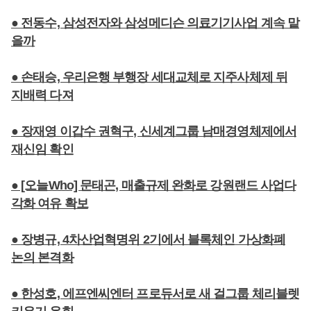
● 전동수, 삼성전자와 삼성메디슨 의료기기사업 계속 맡
을까
● 손태승, 우리은행 부행장 세대교체로 지주사체제 뒤
지배력 다져
● 장재영 이갑수 권혁구, 신세계그룹 남매경영체제에서
재신임 확인
● [오늘Who] 문태곤, 매출규제 완화로 강원랜드 사업다
각화 여유 확보
● 장병규, 4차산업혁명위 2기에서 블록체인 가상화폐
논의 본격화
● 한성호, 에프엔씨엔터 프로듀서로 새 걸그룹 체리블렛