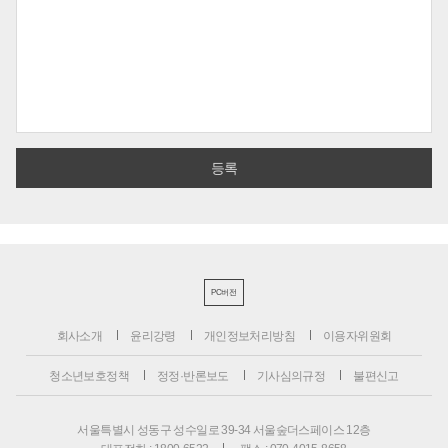
PC버전
회사소개
윤리강령
개인정보처리방침
이용자위원회
청소년보호정책
정정·반론보도
기사심의규정
불편신고
서울특별시 성동구 성수일로 39-34 서울숲더스페이스 12층