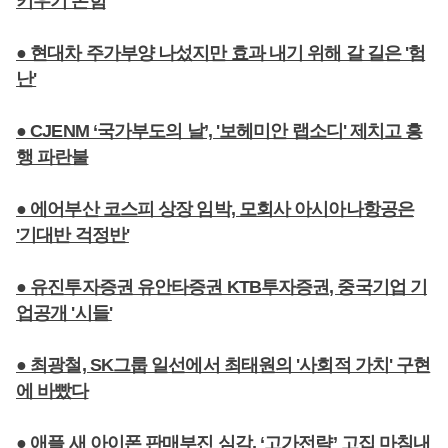
키우기 온힘
● 현대차 주가부양 나섰지만 효과 내기 위해 갈 길은 '험
난'
● CJENM ‘국가부도의 날’, '보헤미안 랩소디' 제치고 흥
행 파란불
● 에어부산 코스피 상장 임박, 모회사 아시아나항공은
'기대반 걱정반'
● 유진투자증권 유안타증권 KTB투자증권, 중국기업 기
업공개 '시들'
● 최광철, SK그룹 일선에서 최태원의 '사회적 가치' 구현
에 바빴다
● 애플 새 아이폰 판매부진 심각, ‘고가전략’ 고집 마침내