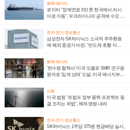
화학·에너지
로이터 "정제연료 3만 톤 한국에서 러시
아로 이동", 우크라이나의 공격에 수요 늘
어
전자·전기·정보통신
삼성전자 SK하이닉스 소극적 주주환원
에 해외 증권가 비판, "반도체 호황 지속
성 의문"
화학·에너지
'한수원 협력사' 미국 오클로 SMR 연구용
원자로 '임계 상태' 도달, 미국 에너지부
"중요한 이정표"
사회
미국 법원 "트럼프 정부 풍력 프로젝트 동
결 조치는 위법", 해제 명령 내려
전자·전기·정보통신
SK하이닉스 1주당 375원 현금배당 실시,