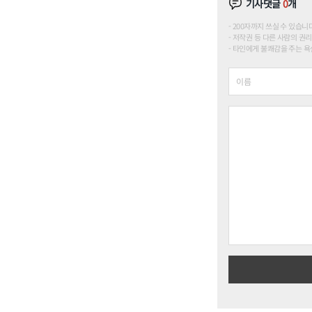
기사댓글
0
개
200자까지 쓰실 수 있습니다. (
저작권 등 다른 사람의 권리
타인에게 불쾌감을 주는 욕설