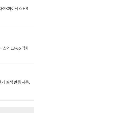
자·SK하이닉스 HB
닉스와 13%p 격차
반기 실적 반등 시동,