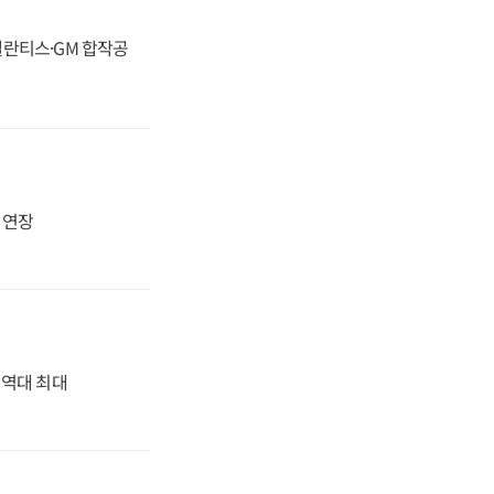
스텔란티스·GM 합작공
지 연장
' 역대 최대