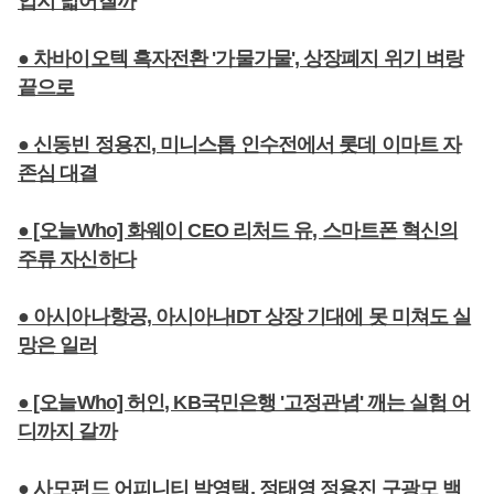
입지 넓어질까
● 차바이오텍 흑자전환 '가물가물', 상장폐지 위기 벼랑
끝으로
● 신동빈 정용진, 미니스톱 인수전에서 롯데 이마트 자
존심 대결
● [오늘Who] 화웨이 CEO 리처드 유, 스마트폰 혁신의
주류 자신하다
● 아시아나항공, 아시아나IDT 상장 기대에 못 미쳐도 실
망은 일러
● [오늘Who] 허인, KB국민은행 '고정관념' 깨는 실험 어
디까지 갈까
● 사모펀드 어피니티 박영택, 정태영 정용진 구광모 백