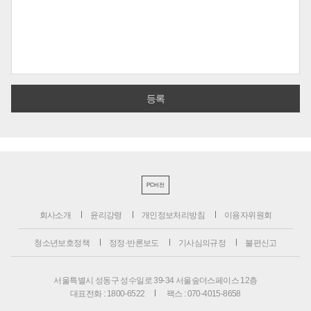
PC버전
회사소개
윤리강령
개인정보처리방침
이용자위원회
청소년보호정책
정정·반론보도
기사심의규정
불편신고
서울특별시 성동구 성수일로 39-34 서울숲더스페이스 12층
대표전화 : 1800-6522
팩스 : 070-4015-8658