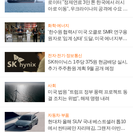
로이터 "정제연료 3만 톤 한국에서 러시
아로 이동", 우크라이나의 공격에 수요 늘
어
화학·에너지
'한수원 협력사' 미국 오클로 SMR 연구용
원자로 '임계 상태' 도달, 미국 에너지부
"중요한 이정표"
전자·전기·정보통신
SK하이닉스 1주당 375원 현금배당 실시,
추가 주주환원 계획 9월 공개 예정
사회
미국 법원 "트럼프 정부 풍력 프로젝트 동
결 조치는 위법", 해제 명령 내려
자동차·부품
현대차 올해 SUV 국내 베스트셀러 톱10
에서 싼타페만 자리매김, 그랜저·아반떼