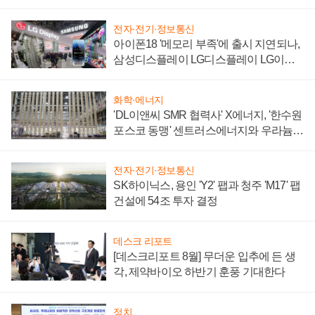
'세단 쌍끌이'로 내수 방어
전자·전기·정보통신
아이폰18 '메모리 부족'에 출시 지연되나,
삼성디스플레이 LG디스플레이 LG이노
텍 '탈애플' 수익 다각화 속도
화학·에너지
'DL이앤씨 SMR 협력사' X에너지, '한수원
포스코 동맹' 센트러스에너지와 우라늄
계약 체결
전자·전기·정보통신
SK하이닉스, 용인 'Y2' 팹과 청주 'M17' 팹
건설에 54조 투자 결정
데스크 리포트
[데스크리포트 8월] 무더운 입추에 든 생
각, 제약바이오 하반기 훈풍 기대한다
정치