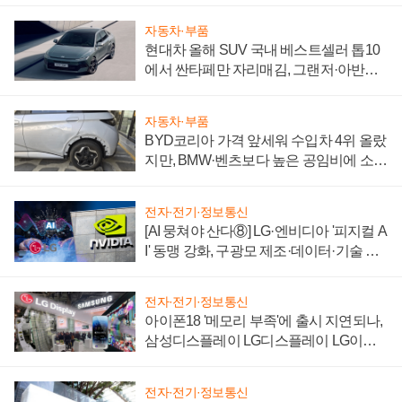
자동차·부품
현대차 올해 SUV 국내 베스트셀러 톱10
에서 싼타페만 자리매김, 그랜저·아반떼
'세단 쌍끌이'로 내수 방어
자동차·부품
BYD코리아 가격 앞세워 수입차 4위 올랐
지만, BMW·벤츠보다 높은 공임비에 소비
자 불만 폭발
전자·전기·정보통신
[AI 뭉쳐야 산다⑧] LG·엔비디아 '피지컬 A
I' 동맹 강화, 구광모 제조·데이터·기술 결
집해 종합 로보틱스 기업으로
전자·전기·정보통신
아이폰18 '메모리 부족'에 출시 지연되나,
삼성디스플레이 LG디스플레이 LG이노
텍 '탈애플' 수익 다각화 속도
전자·전기·정보통신