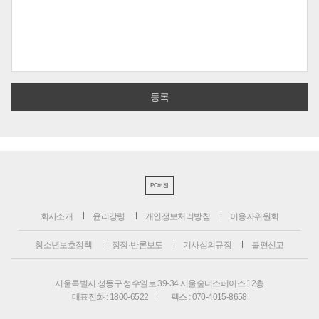
PC버전
회사소개
윤리강령
개인정보처리방침
이용자위원회
청소년보호정책
정정·반론보도
기사심의규정
불편신고
서울특별시 성동구 성수일로 39-34 서울숲더스페이스 12층
대표전화 : 1800-6522
팩스 : 070-4015-8658