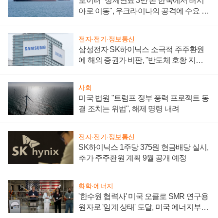
로이터 "정제연료 3만 톤 한국에서 러시
아로 이동", 우크라이나의 공격에 수요 늘
어
전자·전기·정보통신
삼성전자 SK하이닉스 소극적 주주환원
에 해외 증권가 비판, "반도체 호황 지속
성 의문"
사회
미국 법원 "트럼프 정부 풍력 프로젝트 동
결 조치는 위법", 해제 명령 내려
전자·전기·정보통신
SK하이닉스 1주당 375원 현금배당 실시,
추가 주주환원 계획 9월 공개 예정
화학·에너지
'한수원 협력사' 미국 오클로 SMR 연구용
원자로 '임계 상태' 도달, 미국 에너지부
"중요한 이정표"