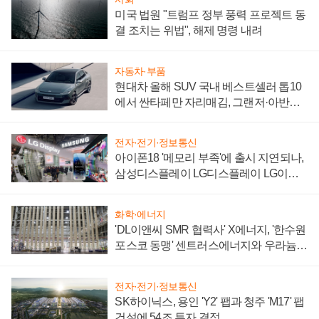
미국 법원 "트럼프 정부 풍력 프로젝트 동
결 조치는 위법", 해제 명령 내려
자동차·부품
현대차 올해 SUV 국내 베스트셀러 톱10
에서 싼타페만 자리매김, 그랜저·아반떼
'세단 쌍끌이'로 내수 방어
전자·전기·정보통신
아이폰18 '메모리 부족'에 출시 지연되나,
삼성디스플레이 LG디스플레이 LG이노
텍 '탈애플' 수익 다각화 속도
화학·에너지
'DL이앤씨 SMR 협력사' X에너지, '한수원
포스코 동맹' 센트러스에너지와 우라늄
계약 체결
전자·전기·정보통신
SK하이닉스, 용인 'Y2' 팹과 청주 'M17' 팹
건설에 54조 투자 결정