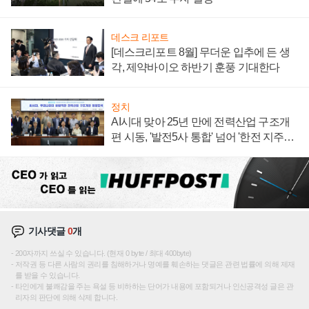
데스크 리포트
[데스크리포트 8월] 무더운 입추에 든 생
각, 제약바이오 하반기 훈풍 기대한다
정치
AI시대 맞아 25년 만에 전력산업 구조개
편 시동, '발전5사 통합' 넘어 '한전 지주사'
재편론도
기사댓글
0
개
200자까지 쓰실 수 있습니다. (현재 0 byte / 최대 400byte)
저작권 등 다른 사람의 권리를 침해하거나 명예를 훼손하는 댓글은 관련 법률에 의해 제재
를 받을 수 있습니다.
타인에게 불쾌감을 주는 욕설 등 비하하는 단어가 내용에 포함되거나 인신공격성 글은 관
리자의 판단에 의해 삭제 합니다.