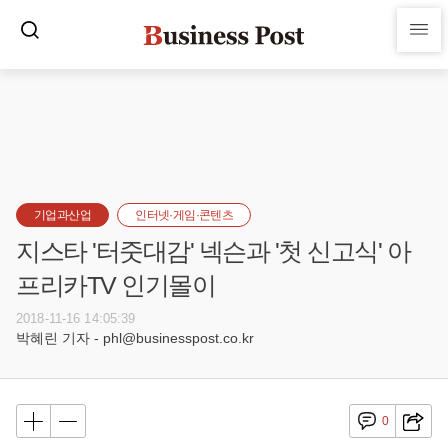
기업과산업
인터넷·게임·콘텐츠
지스타 '터줏대감' 넥슨과 '첫 신고식' 아
프리카TV 인기몰이
2018-11-16 14:05:39
박혜린 기자 - phl@businesspost.co.kr
0