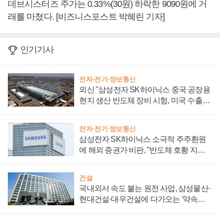
데브시스터즈 주가는 0.33%(30원) 하락한 9090원에 거
래를 마쳤다. [비즈니스포스트 박혜린 기자]
인기기사
전자·전기·정보통신
외신 "삼성전자 SK하이닉스 중국 공장용
현지 생산 반도체 장비 시험, 미국 수출통
제 대비"
전자·전기·정보통신
삼성전자 SK하이닉스 소극적 주주환원
에 해외 증권가 비판, "반도체 호황 지속
성 의문"
건설
국내외서 속도 붙는 원전 사업, 삼성물산·
현대건설·대우건설에 다가오는 '약속의
시간'