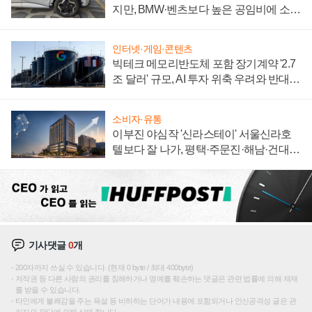
지만, BMW·벤츠보다 높은 공임비에 소비
자 불만 폭발
인터넷·게임·콘텐츠
빅테크 메모리반도체 포함 장기계약 '2.7
조 달러' 규모, AI 투자 위축 우려와 반대
신호
소비자·유통
이부진 야심작 '신라스테이' 서울신라호
텔보다 잘 나가, 평택·주문진·해남·건대로
성장판 더 넓힌다
기사댓글
0
개
200자까지 쓰실 수 있습니다. (현재 0 byte / 최대 400byte)
저작권 등 다른 사람의 권리를 침해하거나 명예를 훼손하는 댓글은 관련 법률에 의해 제재
를 받을 수 있습니다.
타인에게 불쾌감을 주는 욕설 등 비하하는 단어가 내용에 포함되거나 인신공격성 글은 관
리자의 판단에 의해 삭제 합니다.