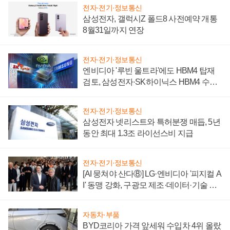
전자·전기·정보통신
삼성전자, 갤럭시Z 폴드8 사전예약 개통
8월31일까지 연장
전자·전기·정보통신
엔비디아 '루빈 울트라'에도 HBM4 탑재
검토, 삼성전자·SK하이닉스 HBM4 수율
에 주도권 갈린다
전자·전기·정보통신
삼성전자 넷리스트와 특허분쟁 매듭, 5년
동안 최대 1.3조 라이선스비 지급
전자·전기·정보통신
[AI 뭉쳐야 산다⑧] LG·엔비디아 '피지컬 A
I' 동맹 강화, 구광모 제조·데이터·기술 결
집해 종합 로보틱스 기업으로
자동차·부품
BYD코리아 가격 앞세워 수입차 4위 올랐