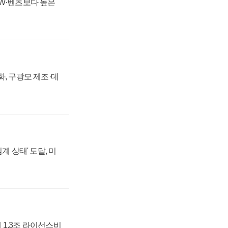
MW·벤츠보다 높은
강화, 구광모 제조·데
계 상태' 도달, 미
 1.3조 라이선스비