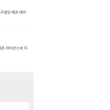
화, 구광모 제조·데이
.3조 라이선스비 지