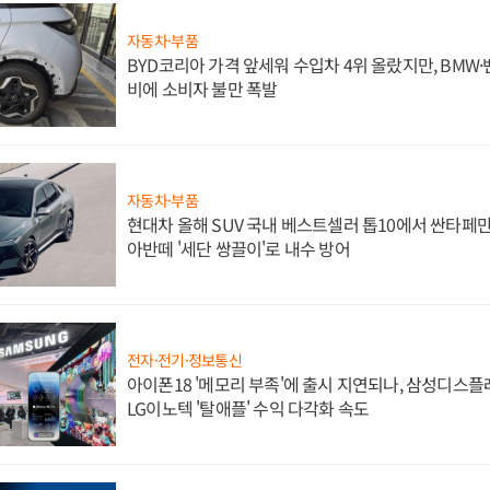
자동차·부품
BYD코리아 가격 앞세워 수입차 4위 올랐지만, BMW
비에 소비자 불만 폭발
자동차·부품
현대차 올해 SUV 국내 베스트셀러 톱10에서 싼타페만
아반떼 '세단 쌍끌이'로 내수 방어
전자·전기·정보통신
아이폰18 '메모리 부족'에 출시 지연되나, 삼성디스
LG이노텍 '탈애플' 수익 다각화 속도