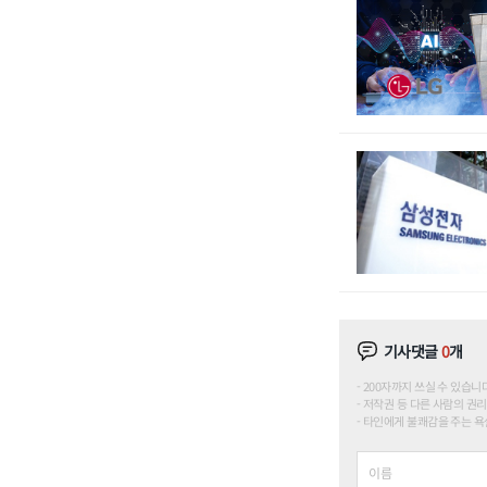
기사댓글
0
개
200자까지 쓰실 수 있습니다. (
저작권 등 다른 사람의 권리
타인에게 불쾌감을 주는 욕설