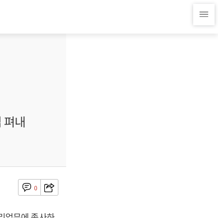
 펴내
0
리업무에 종사하