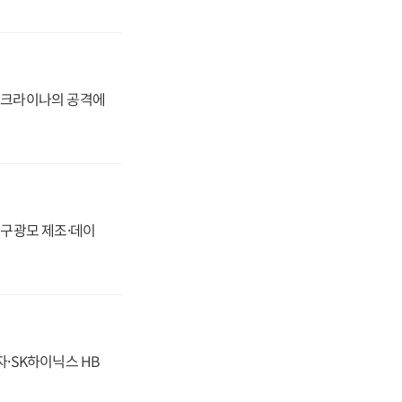
 우크라이나의 공격에
화, 구광모 제조·데이
자·SK하이닉스 HB