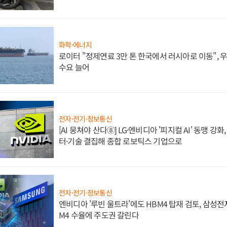
화학·에너지
로이터 "정제연료 3만 톤 한국에서 러시아로 이동",
수요 늘어
전자·전기·정보통신
[AI 뭉쳐야 산다⑧] LG·엔비디아 '피지컬 AI' 동맹 강
터·기술 결집해 종합 로보틱스 기업으로
전자·전기·정보통신
엔비디아 '루빈 울트라'에도 HBM4 탑재 검토, 삼성전
M4 수율에 주도권 갈린다