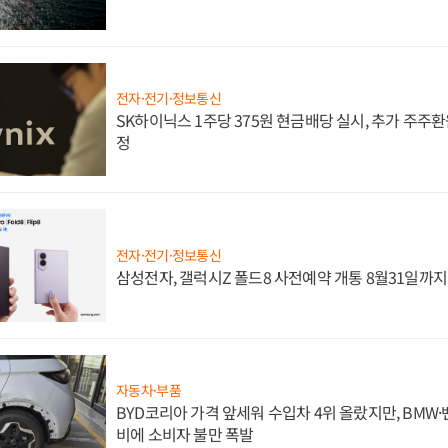
전자·전기·정보통신
SK하이닉스 1주당 375원 현금배당 실시, 추가 주주환
정
전자·전기·정보통신
삼성전자, 갤럭시Z 폴드8 사전예약 개통 8월31일까
자동차·부품
BYD코리아 가격 앞세워 수입차 4위 올랐지만, BMW
비에 소비자 불만 폭발