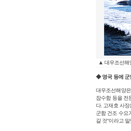
▲ 대우조선해양
◆ 영국 등에 군
대우조선해양은 
잠수함 등을 전
다. 고재호 사
군함 건조 수요
갈 것”이라고 말