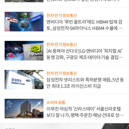
불만 폭발
전자·전기·정보통신
엔비디아 '루빈 울트라'에도 HBM4 탑재 검
토, 삼성전자·SK하이닉스 HBM4 수율에 주
도권 갈린다
전자·전기·정보통신
[AI 뭉쳐야 산다⑧] LG·엔비디아 '피지컬 AI'
동맹 강화, 구광모 제조·데이터·기술 결집
해 종합 로보틱스 기업으로
전자·전기·정보통신
삼성전자 넷리스트와 특허분쟁 매듭, 5년 동
안 최대 1.3조 라이선스비 지급
소비자·유통
이부진 야심작 '신라스테이' 서울신라호텔
보다 잘 나가, 평택·주문진·해남·건대로 성
장판 더 넓힌다