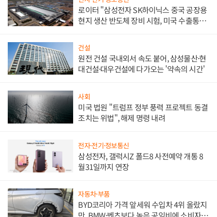
로이터 "삼성전자 SK하이닉스 중국 공장용
현지 생산 반도체 장비 시험, 미국 수출통제
대비"
건설
원전 건설 국내외서 속도 붙어, 삼성물산·현
대건설·대우건설에 다가오는 '약속의 시간'
사회
미국 법원 "트럼프 정부 풍력 프로젝트 동결
조치는 위법", 해제 명령 내려
전자·전기·정보통신
삼성전자, 갤럭시Z 폴드8 사전예약 개통 8
월31일까지 연장
자동차·부품
BYD코리아 가격 앞세워 수입차 4위 올랐지
만, BMW·벤츠보다 높은 공임비에 소비자