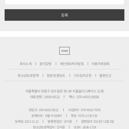
PC버전
회사소개
윤리강령
개인정보처리방침
이용자위원회
청소년보호정책
정정·반론보도
기사심의규정
불편신고
서울특별시 성동구 성수일로 39-34 서울숲더스페이스 12층
대표전화 : 1800-6522
팩스 : 070-4015-8658
편집국 : 070-4010-8512
사업본부 : 070-4010-7078
등록번호 : 서울 아 02897
제호 : 비즈니스포스트
등록일: 2013.11.13
발행·편집인 : 강석운
발행일자: 2013년 12월 2일
청소년보호책임자 : 강석운
ISSN : 2636-171X