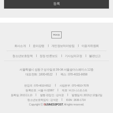
PC버전
회사소개
윤리강령
개인정보처리방침
이용자위원회
청소년보호정책
정정·반론보도
기사심의규정
불편신고
서울특별시 성동구 성수일로 39-34 서울숲더스페이스 12층
대표전화 : 1800-6522
팩스 : 070-4015-8658
편집국 : 070-4010-8512
사업본부 : 070-4010-7078
등록번호 : 서울 아 02897
제호 : 비즈니스포스트
등록일: 2013.11.13
발행·편집인 : 강석운
발행일자: 2013년 12월 2일
청소년보호책임자 : 강석운
ISSN : 2636-171X
Copyright ⓒ
B
USINESSPOST
. All rights reserved.