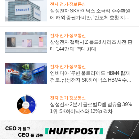
전자·전기·정보통신
삼성전자 SK하이닉스 소극적 주주환원
에 해외 증권가 비판, "반도체 호황 지속
성 의문"
전자·전기·정보통신
삼성전자 갤럭시 Z 폴드8 시리즈 사전 판
매 '144만 대' 역대 최대
전자·전기·정보통신
엔비디아 '루빈 울트라'에도 HBM4 탑재
검토, 삼성전자·SK하이닉스 HBM4 수율
에 주도권 갈린다
전자·전기·정보통신
삼성전자 2분기 글로벌 D램 점유율 39%
1위, SK하이닉스와 13%p 격차