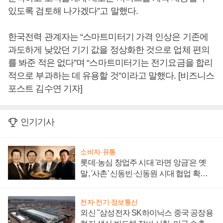
있도록 검토해 나가겠다”고 말했다.
한국전력 관계자는 “스마트미터기 가격 인상은 기존에
과도하게 낮았던 기기 값을 정상화한 것으로 업체 편의
를 봐준 적은 없다”며 “스마트미터기는 전기요금을 합리
적으로 부과하는 데 유용할 것”이라고 말했다. [비즈니스
포스트 김수연 기자]
인기기사
소비자·유통
롯데·농심 창업주 시대 '라면 앙금'은 옛
말, '사촌' 신동빈·신동원 시대 협업 확대
일로
전자·전기·정보통신
외신 "삼성전자 SK하이닉스 중국 공장용