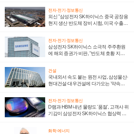
전자·전기·정보통신
외신 "삼성전자 SK하이닉스 중국 공장용
현지 생산 반도체 장비 시험, 미국 수출통
제 대비"
전자·전기·정보통신
삼성전자 SK하이닉스 소극적 주주환원
에 해외 증권가 비판, "반도체 호황 지속
성 의문"
건설
국내외서 속도 붙는 원전 사업, 삼성물산·
현대건설·대우건설에 다가오는 '약속의
시간'
전자·전기·정보통신
D램과 HBM 내년 물량도 '품절', 고객사 위
기감이 삼성전자 SK하이닉스 협상력 더
키워
화학·에너지