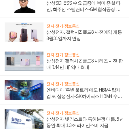
삼성SDI ESS 수요 급증에 북미 증설 타
진, 최주선 스텔란티스·GM 합작공장 건
설 재추진하나
전자·전기·정보통신
삼성전자, 갤럭시Z 폴드8 사전예약 개통
8월31일까지 연장
전자·전기·정보통신
삼성전자 갤럭시 Z 폴드8 시리즈 사전 판
매 '144만 대' 역대 최대
전자·전기·정보통신
엔비디아 '루빈 울트라'에도 HBM4 탑재
검토, 삼성전자·SK하이닉스 HBM4 수율
에 주도권 갈린다
전자·전기·정보통신
삼성전자 넷리스트와 특허분쟁 매듭, 5년
동안 최대 1.3조 라이선스비 지급