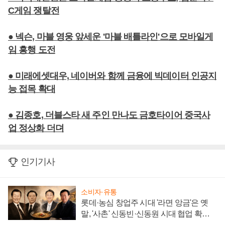
C게임 쟁탈전
● 넥슨, 마블 영웅 앞세운 '마블 배틀라인'으로 모바일게
임 흥행 도전
● 미래에셋대우, 네이버와 함께 금융에 빅데이터 인공지
능 접목 확대
● 김종호, 더블스타 새 주인 만나도 금호타이어 중국사
업 정상화 더뎌
인기기사
소비자·유통
롯데·농심 창업주 시대 '라면 앙금'은 옛
말, '사촌' 신동빈·신동원 시대 협업 확대
일로