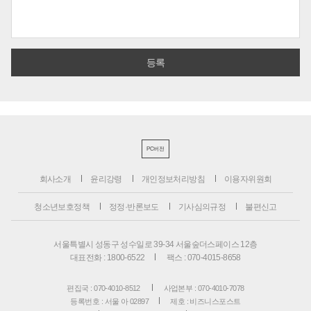
PC버전
회사소개
윤리강령
개인정보처리방침
이용자위원회
청소년보호정책
정정·반론보도
기사심의규정
불편신고
서울특별시 성동구 성수일로 39-34 서울숲더스페이스 12층
대표전화 : 1800-6522
팩스 : 070-4015-8658
편집국 : 070-4010-8512
사업본부 : 070-4010-7078
등록번호 : 서울 아 02897
제호 : 비즈니스포스트