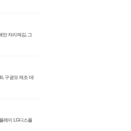
페만 자리매김, 그
강화, 구광모 제조·데
스플레이 LG디스플