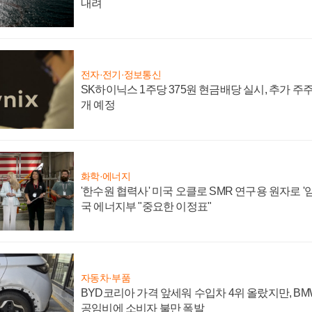
내려
전자·전기·정보통신
SK하이닉스 1주당 375원 현금배당 실시, 추가 주
개 예정
화학·에너지
'한수원 협력사' 미국 오클로 SMR 연구용 원자로 '임
국 에너지부 "중요한 이정표"
자동차·부품
BYD코리아 가격 앞세워 수입차 4위 올랐지만, B
공임비에 소비자 불만 폭발