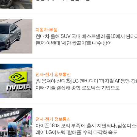
자동차·부품
현대차 올해 SUV 국내 베스트셀러 톱10에서 싼타
랜저·아반떼 '세단 쌍끌이'로 내수 방어
전자·전기·정보통신
[AI 뭉쳐야 산다⑧] LG·엔비디아 '피지컬 AI' 동맹 
이터·기술 결집해 종합 로보틱스 기업으로
전자·전기·정보통신
아이폰18 '메모리 부족'에 출시 지연되나, 삼성디
레이 LG이노텍 '탈애플' 수익 다각화 속도