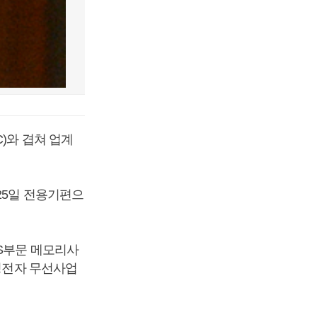
)와 겹쳐 업계
25일 전용기편으
DS부문 메모리사
삼성전자 무선사업