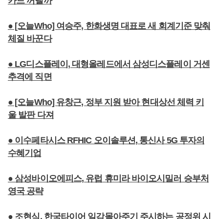
카드 꺼낼까
● [오늘Who] 여승주, 한화생명 대표로 새 회계기준 맞춰
체질 바꾼다
● LG디스플레이, 대형올레드에서 삼성디스플레이 거센
추격에 직면
● [오늘Who] 유창근, 정부 지원 받아 현대상선 체력 키
울 발판 다져
● 이수페타시스 RFHIC 오이솔루션, 통신사 5G 투자의
수혜기업
● 삼성바이오에피스, 유럽 휴미라 바이오시밀러 승부처
영국 공략
● 조현식, 한국타이어 일감몰아주기 주시하는 공정위 시