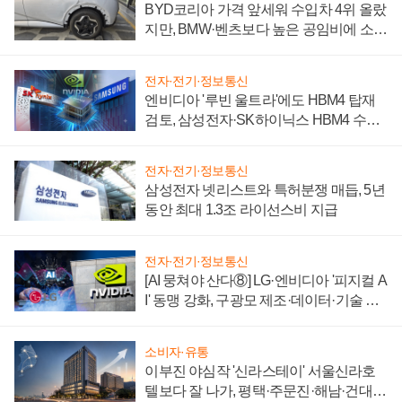
BYD코리아 가격 앞세워 수입차 4위 올랐
지만, BMW·벤츠보다 높은 공임비에 소비
자 불만 폭발
전자·전기·정보통신
엔비디아 '루빈 울트라'에도 HBM4 탑재
검토, 삼성전자·SK하이닉스 HBM4 수율
에 주도권 갈린다
전자·전기·정보통신
삼성전자 넷리스트와 특허분쟁 매듭, 5년
동안 최대 1.3조 라이선스비 지급
전자·전기·정보통신
[AI 뭉쳐야 산다⑧] LG·엔비디아 '피지컬 A
I' 동맹 강화, 구광모 제조·데이터·기술 결
집해 종합 로보틱스 기업으로
소비자·유통
이부진 야심작 '신라스테이' 서울신라호
텔보다 잘 나가, 평택·주문진·해남·건대로