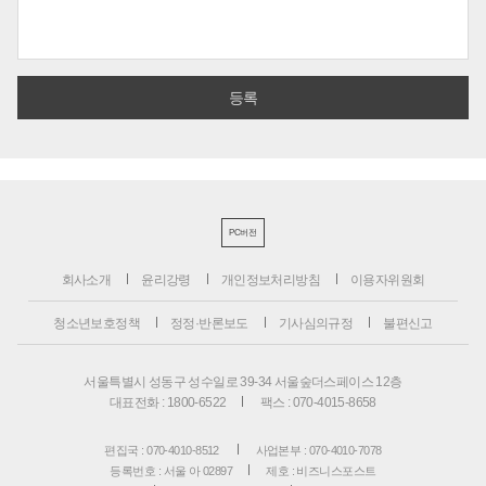
PC버전
회사소개
윤리강령
개인정보처리방침
이용자위원회
청소년보호정책
정정·반론보도
기사심의규정
불편신고
서울특별시 성동구 성수일로 39-34 서울숲더스페이스 12층
대표전화 : 1800-6522
팩스 : 070-4015-8658
편집국 : 070-4010-8512
사업본부 : 070-4010-7078
등록번호 : 서울 아 02897
제호 : 비즈니스포스트