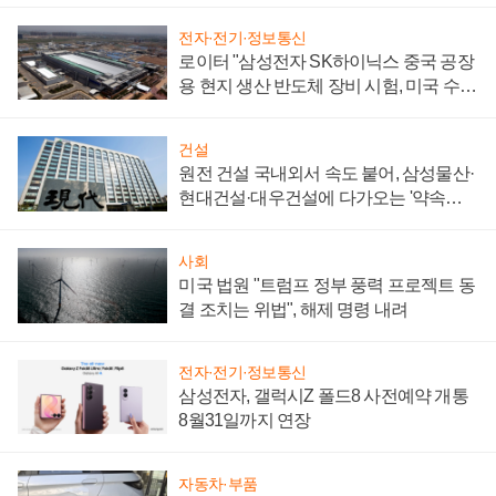
전자·전기·정보통신
로이터 "삼성전자 SK하이닉스 중국 공장
용 현지 생산 반도체 장비 시험, 미국 수출
통제 대비"
건설
원전 건설 국내외서 속도 붙어, 삼성물산·
현대건설·대우건설에 다가오는 '약속의
시간'
사회
미국 법원 "트럼프 정부 풍력 프로젝트 동
결 조치는 위법", 해제 명령 내려
전자·전기·정보통신
삼성전자, 갤럭시Z 폴드8 사전예약 개통
8월31일까지 연장
자동차·부품