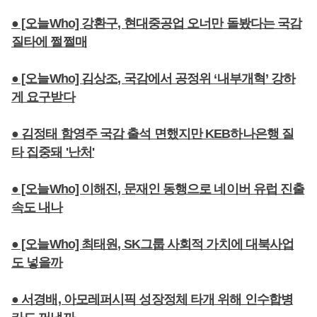
● [오늘Who] 강환구, 현대중공업 오너만 돌봤다는 국감
질타에 쩔쩔매
● [오늘Who] 김상조, 국감에서 공정위 ‘내부개혁’ 강하
게 요구받다
● 김정태 함영주 국감 출석 면했지만 KEB하나은행 질
타 집중돼 '난처'
● [오늘Who] 이해진, 문재인 동행으로 네이버 유럽 진출
속도 내나
● [오늘Who] 최태원, SK그룹 사회적 가치에 대북사업
도 넣을까
● 서경배, 아모레퍼시픽 성장정체 타개 위해 인수합병