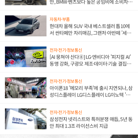
만, BMW·벤츠보다 높은 공임비에 소비자
불만 폭발
자동차·부품
현대차 올해 SUV 국내 베스트셀러 톱10에
서 싼타페만 자리매김, 그랜저·아반떼 '세단
쌍끌이'로 내수 방어
전자·전기·정보통신
[AI 뭉쳐야 산다⑧] LG·엔비디아 '피지컬 AI'
동맹 강화, 구광모 제조·데이터·기술 결집
해 종합 로보틱스 기업으로
전자·전기·정보통신
아이폰18 '메모리 부족'에 출시 지연되나, 삼
성디스플레이 LG디스플레이 LG이노텍 '탈
애플' 수익 다각화 속도
전자·전기·정보통신
삼성전자 넷리스트와 특허분쟁 매듭, 5년 동
안 최대 1.3조 라이선스비 지급