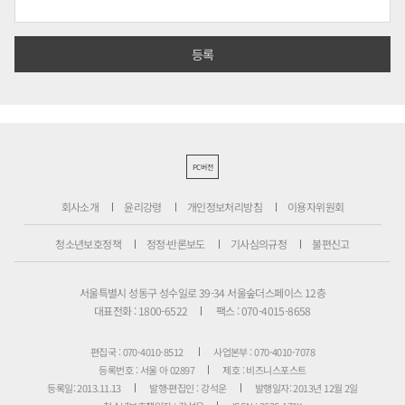
PC버전
회사소개
윤리강령
개인정보처리방침
이용자위원회
청소년보호정책
정정·반론보도
기사심의규정
불편신고
서울특별시 성동구 성수일로 39-34 서울숲더스페이스 12층
대표전화 : 1800-6522
팩스 : 070-4015-8658
편집국 : 070-4010-8512
사업본부 : 070-4010-7078
등록번호 : 서울 아 02897
제호 : 비즈니스포스트
등록일: 2013.11.13
발행·편집인 : 강석운
발행일자: 2013년 12월 2일