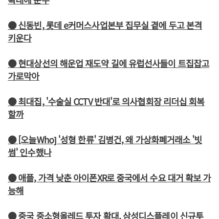
● 신동빈, 롯데 e커머스사업본부 집무실 곁에 두고 본격
키운다
● 현대상선의 해운업 재도약 길에 유럽선사들이 트집잡고
가로막아
● 최대집, '수술실 CCTV 반대'로 의사협회장 리더십 회복
할까
● [오늘Who] '성형 한류' 김병건, 왜 가상화폐거래소 '빗
썸' 인수했나
● 애플, 가격 낮춘 아이폰XR로 중국에서 수요 대거 확보 가
능해
● 중국 중소형올레드 투자 확대, 삼성디스플레이 신규투