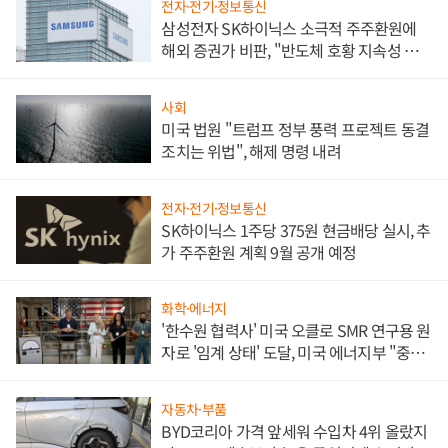
전자·전기·정보통신
삼성전자 SK하이닉스 소극적 주주환원에
해외 증권가 비판, "반도체 호황 지속성 의
문"
사회
미국 법원 "트럼프 정부 풍력 프로젝트 동결
조치는 위법", 해제 명령 내려
전자·전기·정보통신
SK하이닉스 1주당 375원 현금배당 실시, 추
가 주주환원 계획 9월 공개 예정
화학·에너지
'한수원 협력사' 미국 오클로 SMR 연구용 원
자로 '임계 상태' 도달, 미국 에너지부 "중요
한 이정표"
자동차·부품
BYD코리아 가격 앞세워 수입차 4위 올랐지