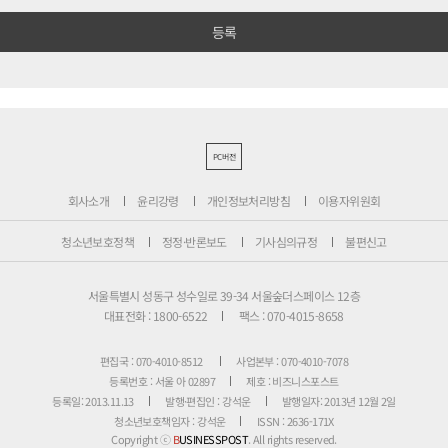
PC버전
회사소개
윤리강령
개인정보처리방침
이용자위원회
청소년보호정책
정정·반론보도
기사심의규정
불편신고
서울특별시 성동구 성수일로 39-34 서울숲더스페이스 12층
대표전화 : 1800-6522
팩스 : 070-4015-8658
편집국 : 070-4010-8512
사업본부 : 070-4010-7078
등록번호 : 서울 아 02897
제호 : 비즈니스포스트
등록일: 2013.11.13
발행·편집인 : 강석운
발행일자: 2013년 12월 2일
청소년보호책임자 : 강석운
ISSN : 2636-171X
Copyright ⓒ
B
USINESSPOST
. All rights reserved.