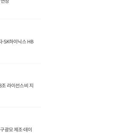
지 연장
자·SK하이닉스 HB
.3조 라이선스비 지
화, 구광모 제조·데이