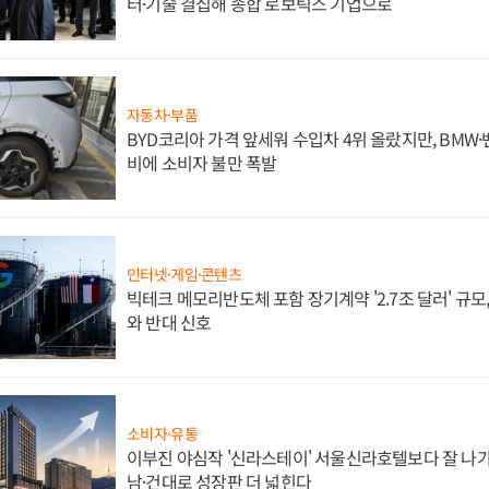
터·기술 결집해 종합 로보틱스 기업으로
자동차·부품
BYD코리아 가격 앞세워 수입차 4위 올랐지만, BMW
비에 소비자 불만 폭발
인터넷·게임·콘텐츠
빅테크 메모리반도체 포함 장기계약 '2.7조 달러' 규모,
와 반대 신호
소비자·유통
이부진 야심작 '신라스테이' 서울신라호텔보다 잘 나가
남·건대로 성장판 더 넓힌다