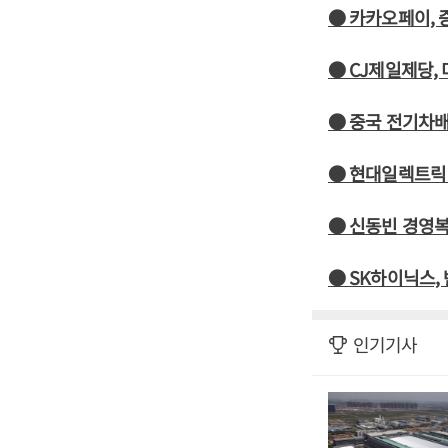
● 카카오페이,
● CJ제일제당,
● 중국 전기차배
● 현대일렉트릭
● 신동빈 경영
● SK하이닉스,
인기기사