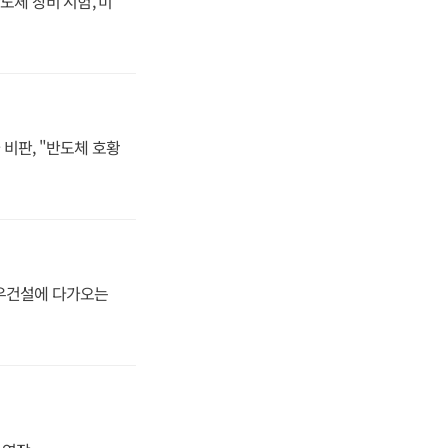
도체 장비 시험, 미
비판, "반도체 호황
대우건설에 다가오는