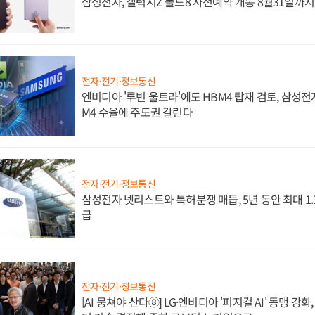
삼성전자, 갤럭시Z 폴드8 사전예약 개통 8월31일까
전자·전기·정보통신
엔비디아 '루빈 울트라'에도 HBM4 탑재 검토, 삼성전
M4 수율에 주도권 갈린다
전자·전기·정보통신
삼성전자 넷리스트와 특허분쟁 매듭, 5년 동안 최대 1
급
전자·전기·정보통신
[AI 뭉쳐야 산다⑧] LG·엔비디아 '피지컬 AI' 동맹 강