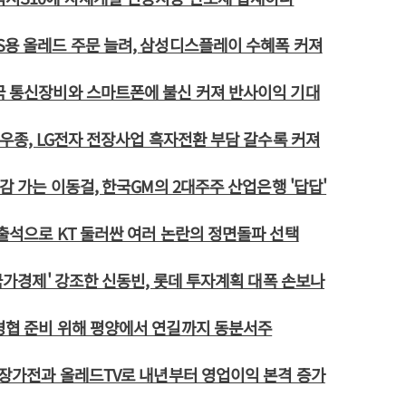
S용 올레드 주문 늘려, 삼성디스플레이 수혜폭 커져
국 통신장비와 스마트폰에 불신 커져 반사이익 기대
 이우종, LG전자 전장사업 흑자전환 부담 갈수록 커져
국감 가는 이동걸, 한국GM의 2대주주 산업은행 '답답'
 출석으로 KT 둘러싼 여러 논란의 정면돌파 선택
'국가경제' 강조한 신동빈, 롯데 투자계획 대폭 손보나
경협 준비 위해 평양에서 연길까지 동분서주
 성장가전과 올레드TV로 내년부터 영업이익 본격 증가