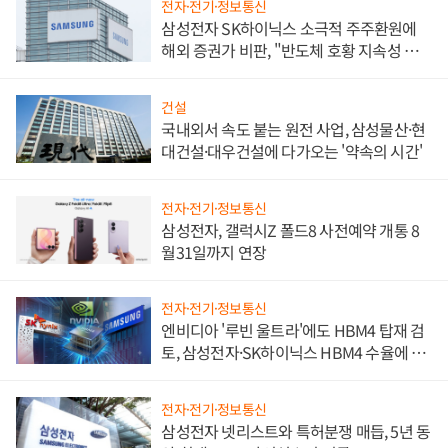
전자·전기·정보통신
삼성전자 SK하이닉스 소극적 주주환원에
해외 증권가 비판, "반도체 호황 지속성 의
문"
건설
국내외서 속도 붙는 원전 사업, 삼성물산·현
대건설·대우건설에 다가오는 '약속의 시간'
전자·전기·정보통신
삼성전자, 갤럭시Z 폴드8 사전예약 개통 8
월31일까지 연장
전자·전기·정보통신
엔비디아 '루빈 울트라'에도 HBM4 탑재 검
토, 삼성전자·SK하이닉스 HBM4 수율에 주
도권 갈린다
전자·전기·정보통신
삼성전자 넷리스트와 특허분쟁 매듭, 5년 동