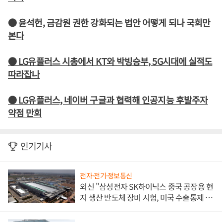
● 윤석헌, 금감원 권한 강화되는 법안 어떻게 되나 국회만
본다
● LG유플러스 시총에서 KT와 박빙승부, 5G시대에 실적도
따라잡나
● LG유플러스, 네이버 구글과 협력해 인공지능 후발주자
약점 만회
인기기사
전자·전기·정보통신
외신 "삼성전자 SK하이닉스 중국 공장용 현
지 생산 반도체 장비 시험, 미국 수출통제 대
비"