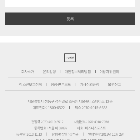
PC버전
회사소개
윤리강령
개인정보처리방침
이용자위원회
청소년보호정책
정정·반론보도
기사심의규정
불편신고
서울특별시 성동구 성수일로 39-34 서울숲더스페이스 12층
대표전화 : 1800-6522
팩스 : 070-4015-8658
편집국 : 070-4010-8512
사업본부 : 070-4010-7078
등록번호 : 서울 아 02897
제호 : 비즈니스포스트
등록일: 2013.11.13
발행·편집인 : 강석운
발행일자: 2013년 12월 2일