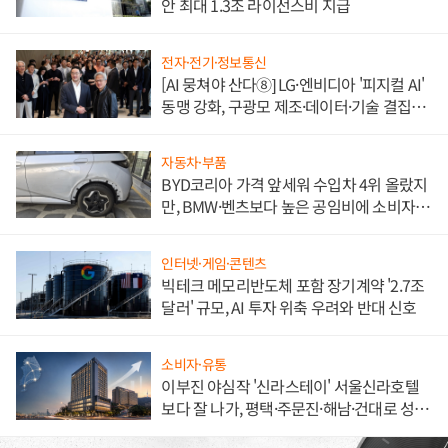
안 최대 1.3조 라이선스비 지급
전자·전기·정보통신
[AI 뭉쳐야 산다⑧] LG·엔비디아 '피지컬 AI'
동맹 강화, 구광모 제조·데이터·기술 결집
해 종합 로보틱스 기업으로
자동차·부품
BYD코리아 가격 앞세워 수입차 4위 올랐지
만, BMW·벤츠보다 높은 공임비에 소비자
불만 폭발
인터넷·게임·콘텐츠
빅테크 메모리반도체 포함 장기계약 '2.7조
달러' 규모, AI 투자 위축 우려와 반대 신호
소비자·유통
이부진 야심작 '신라스테이' 서울신라호텔
보다 잘 나가, 평택·주문진·해남·건대로 성
장판 더 넓힌다