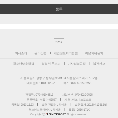
PC버전
회사소개
윤리강령
개인정보처리방침
이용자위원회
청소년보호정책
정정·반론보도
기사심의규정
불편신고
서울특별시 성동구 성수일로 39-34 서울숲더스페이스 12층
대표전화 : 1800-6522
팩스 : 070-4015-8658
편집국 : 070-4010-8512
사업본부 : 070-4010-7078
등록번호 : 서울 아 02897
제호 : 비즈니스포스트
등록일: 2013.11.13
발행·편집인 : 강석운
발행일자: 2013년 12월 2일
청소년보호책임자 : 강석운
ISSN : 2636-171X
Copyright ⓒ
B
USINESSPOST
. All rights reserved.