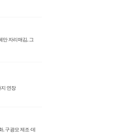
페만 자리매김, 그
까지 연장
강화, 구광모 제조·데