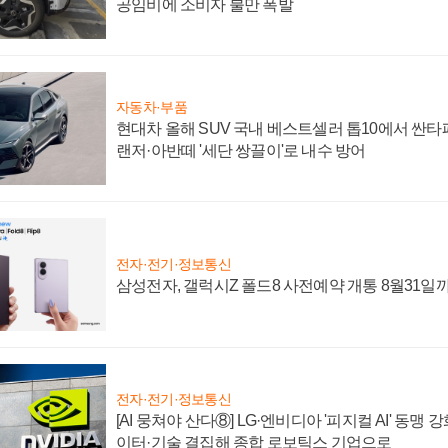
공임비에 소비자 불만 폭발
자동차·부품
현대차 올해 SUV 국내 베스트셀러 톱10에서 싼타
랜저·아반떼 '세단 쌍끌이'로 내수 방어
전자·전기·정보통신
삼성전자, 갤럭시Z 폴드8 사전예약 개통 8월31일
전자·전기·정보통신
[AI 뭉쳐야 산다⑧] LG·엔비디아 '피지컬 AI' 동맹 
이터·기술 결집해 종합 로보틱스 기업으로