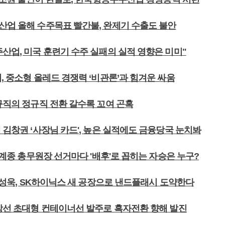
산업 올해 수주목표 빨간불, 완제기 수출도 불안
산업, 미국 훈련기 수주 실패의 실적 영향은 미미"
, 중소형 올레드 경쟁력 ‘비관론’과 힘겨운 싸움
규직의 정규직 전환 갈수록 꼬여 곤혹
 김창권 ‘사장님 카드', 높은 실적에도 금융당국 눈치봐
 조계종 총무원장 선거마다 '배후'로 꼽히는 자승은 누구?
 박성욱, SK하이닉스 새 공장으로 낸드플래시 도약한다
대상선 초대형 컨테이너선 발주로 흑자전환 향해 발진