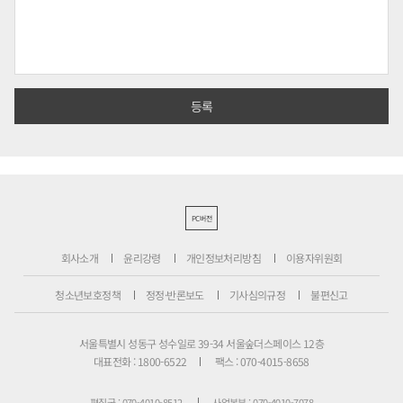
PC버전
회사소개
윤리강령
개인정보처리방침
이용자위원회
청소년보호정책
정정·반론보도
기사심의규정
불편신고
서울특별시 성동구 성수일로 39-34 서울숲더스페이스 12층
대표전화 : 1800-6522
팩스 : 070-4015-8658
편집국 : 070-4010-8512
사업본부 : 070-4010-7078