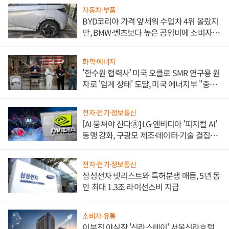
자동차·부품
BYD코리아 가격 앞세워 수입차 4위 올랐지
만, BMW·벤츠보다 높은 공임비에 소비자
불만 폭발
화학·에너지
'한수원 협력사' 미국 오클로 SMR 연구용 원
자로 '임계 상태' 도달, 미국 에너지부 "중요
한 이정표"
전자·전기·정보통신
[AI 뭉쳐야 산다⑧] LG·엔비디아 '피지컬 AI'
동맹 강화, 구광모 제조·데이터·기술 결집
해 종합 로보틱스 기업으로
전자·전기·정보통신
삼성전자 넷리스트와 특허분쟁 매듭, 5년 동
안 최대 1.3조 라이선스비 지급
소비자·유통
이부진 야심작 '신라스테이' 서울신라호텔