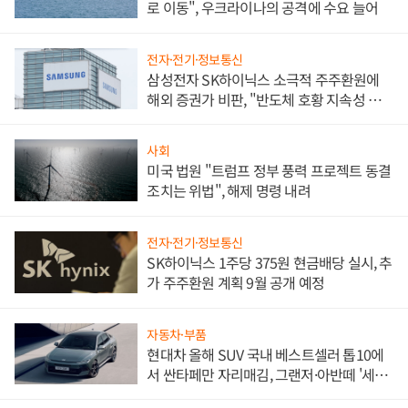
로 이동", 우크라이나의 공격에 수요 늘어
전자·전기·정보통신
삼성전자 SK하이닉스 소극적 주주환원에
해외 증권가 비판, "반도체 호황 지속성 의
문"
사회
미국 법원 "트럼프 정부 풍력 프로젝트 동결
조치는 위법", 해제 명령 내려
전자·전기·정보통신
SK하이닉스 1주당 375원 현금배당 실시, 추
가 주주환원 계획 9월 공개 예정
자동차·부품
현대차 올해 SUV 국내 베스트셀러 톱10에
서 싼타페만 자리매김, 그랜저·아반떼 '세단
쌍끌이'로 내수 방어