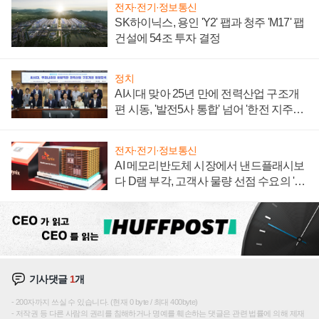
전자·전기·정보통신
SK하이닉스, 용인 'Y2' 팹과 청주 'M17' 팹
건설에 54조 투자 결정
정치
AI시대 맞아 25년 만에 전력산업 구조개
편 시동, '발전5사 통합' 넘어 '한전 지주사'
재편론도
전자·전기·정보통신
AI 메모리반도체 시장에서 낸드플래시보
다 D램 부각, 고객사 물량 선점 수요의 '우
선순위'
기사댓글
1
개
200자까지 쓰실 수 있습니다. (현재 0 byte / 최대 400byte)
저작권 등 다른 사람의 권리를 침해하거나 명예를 훼손하는 댓글은 관련 법률에 의해 제재