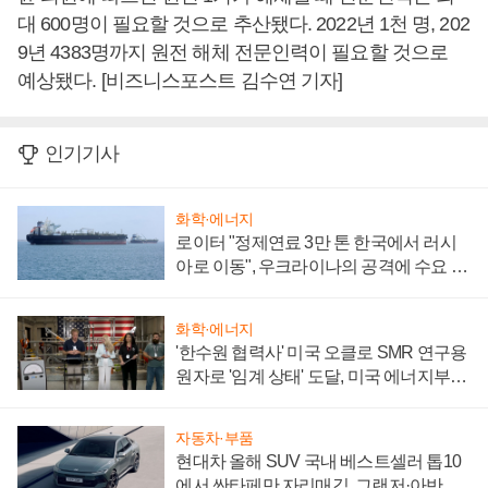
대 600명이 필요할 것으로 추산됐다. 2022년 1천 명, 202
9년 4383명까지 원전 해체 전문인력이 필요할 것으로
예상됐다. [비즈니스포스트 김수연 기자]
인기기사
화학·에너지
로이터 "정제연료 3만 톤 한국에서 러시
아로 이동", 우크라이나의 공격에 수요 늘
어
화학·에너지
'한수원 협력사' 미국 오클로 SMR 연구용
원자로 '임계 상태' 도달, 미국 에너지부
"중요한 이정표"
자동차·부품
현대차 올해 SUV 국내 베스트셀러 톱10
에서 싼타페만 자리매김, 그랜저·아반떼