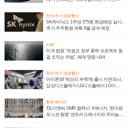
'세단 쌍끌이'로 내수 방어
전자·전기·정보통신
SK하이닉스 1주당 375원 현금배당 실시,
추가 주주환원 계획 9월 공개 예정
사회
미국 법원 "트럼프 정부 풍력 프로젝트 동
결 조치는 위법", 해제 명령 내려
전자·전기·정보통신
아이폰18 '메모리 부족'에 출시 지연되나,
삼성디스플레이 LG디스플레이 LG이노
텍 '탈애플' 수익 다각화 속도
화학·에너지
'DL이앤씨 SMR 협력사' X에너지, '한수원
포스코 동맹' 센트러스에너지와 우라늄
계약 체결