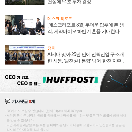
건설에 54조 투자 결정
데스크 리포트
[데스크리포트 8월] 무더운 입추에 든 생
각, 제약바이오 하반기 훈풍 기대한다
정치
AI시대 맞아 25년 만에 전력산업 구조개
편 시동, '발전5사 통합' 넘어 '한전 지주사'
재편론도
기사댓글
0
개
200자까지 쓰실 수 있습니다. (현재 0 byte / 최대 400byte)
저작권 등 다른 사람의 권리를 침해하거나 명예를 훼손하는 댓글은 관련 법률에 의해 제재
를 받을 수 있습니다.
타인에게 불쾌감을 주는 욕설 등 비하하는 단어가 내용에 포함되거나 인신공격성 글은 관
리자의 판단에 의해 삭제 합니다.