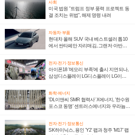
사회
미국 법원 "트럼프 정부 풍력 프로젝트 동
결 조치는 위법", 해제 명령 내려
자동차·부품
현대차 올해 SUV 국내 베스트셀러 톱10
에서 싼타페만 자리매김, 그랜저·아반떼
'세단 쌍끌이'로 내수 방어
전자·전기·정보통신
아이폰18 '메모리 부족'에 출시 지연되나,
삼성디스플레이 LG디스플레이 LG이노
텍 '탈애플' 수익 다각화 속도
화학·에너지
'DL이앤씨 SMR 협력사' X에너지, '한수원
포스코 동맹' 센트러스에너지와 우라늄
계약 체결
전자·전기·정보통신
SK하이닉스, 용인 'Y2' 팹과 청주 'M17' 팹