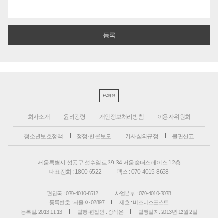
PC버전
회사소개
윤리강령
개인정보처리방침
이용자위원회
청소년보호정책
정정·반론보도
기사심의규정
불편신고
서울특별시 성동구 성수일로 39-34 서울숲더스페이스 12층
대표전화 : 1800-6522
팩스 : 070-4015-8658
편집국 : 070-4010-8512
사업본부 : 070-4010-7078
등록번호 : 서울 아 02897
제호 : 비즈니스포스트
등록일: 2013.11.13
발행·편집인 : 강석운
발행일자: 2013년 12월 2일