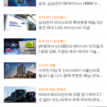
검토, 삼성전자·SK하이닉스 HBM4 수율
에 주도권 갈린다
전자·전기·정보통신
삼성전자 넷리스트와 특허분쟁 매듭, 5년
동안 최대 1.3조 라이선스비 지급
전자·전기·정보통신
[AI 뭉쳐야 산다⑧] LG·엔비디아 '피지컬 A
I' 동맹 강화, 구광모 제조·데이터·기술 결
집해 종합 로보틱스 기업으로
소비자·유통
이부진 야심작 '신라스테이' 서울신라호
텔보다 잘 나가, 평택·주문진·해남·건대로
성장판 더 넓힌다
인터넷·게임·콘텐츠
빅테크 메모리반도체 포함 장기계약 '2.7
조 달러' 규모, AI 투자 위축 우려와 반대
신호