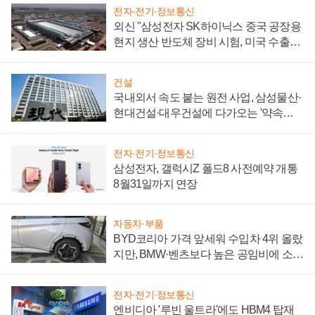
전자·전기·정보통신
외신 "삼성전자 SK하이닉스 중국 공장용
현지 생산 반도체 장비 시험, 미국 수출통
제 대비"
건설
국내외서 속도 붙는 원전 사업, 삼성물산·
현대건설·대우건설에 다가오는 '약속의
시간'
전자·전기·정보통신
삼성전자, 갤럭시Z 폴드8 사전예약 개통
8월31일까지 연장
자동차·부품
BYD코리아 가격 앞세워 수입차 4위 올랐
지만, BMW·벤츠보다 높은 공임비에 소비
자 불만 폭발
전자·전기·정보통신
엔비디아 '루빈 울트라'에도 HBM4 탑재