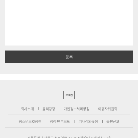
PC버전
회사소개
윤리강령
개인정보처리방침
이용자위원회
청소년보호정책
정정·반론보도
기사심의규정
불편신고
서울특별시 성동구 성수일로 39-34 서울숲더스페이스 12층