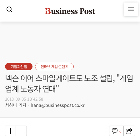
기업과산업
인터넷·게임·콘텐츠
넥슨 이어 스마일게이트도 노조 설립, "게임
업계 노동자 연대"
2018-09-05 13:42:58
서하나 기자 - hana@businesspost.co.kr
0