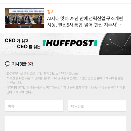
정치
AI시대 맞아 25년 만에 전력산업 구조개편
시동, '발전5사 통합' 넘어 '한전 지주사' 재편
론도
기사댓글
0
개
200자까지 쓰실 수 있습니다. (현재 0 byte / 최대 400byte)
저작권 등 다른 사람의 권리를 침해하거나 명예를 훼손하는 댓글은 관련 법률에 의해 제재를 받을
수 있습니다.
타인에게 불쾌감을 주는 욕설 등 비하하는 단어가 내용에 포함되거나 인신공격성 글은 관리자의 판
단에 의해 삭제 합니다.