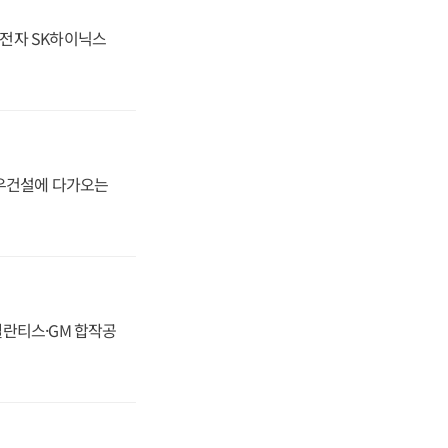
성전자 SK하이닉스
대우건설에 다가오는
스텔란티스·GM 합작공