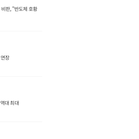
비판, "반도체 호황
지 연장
' 역대 최대