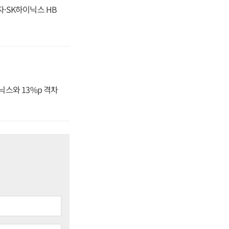
자·SK하이닉스 HB
닉스와 13%p 격차