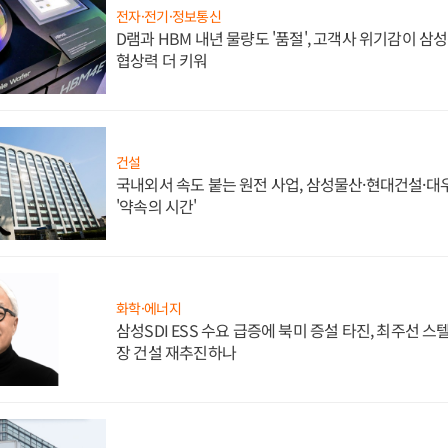
전자·전기·정보통신
D램과 HBM 내년 물량도 '품절', 고객사 위기감이 삼
협상력 더 키워
건설
국내외서 속도 붙는 원전 사업, 삼성물산·현대건설·
'약속의 시간'
화학·에너지
삼성SDI ESS 수요 급증에 북미 증설 타진, 최주선 
장 건설 재추진하나