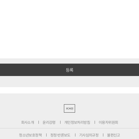
PC버전
회사소개
윤리강령
개인정보처리방침
이용자위원회
청소년보호정책
정정·반론보도
기사심의규정
불편신고