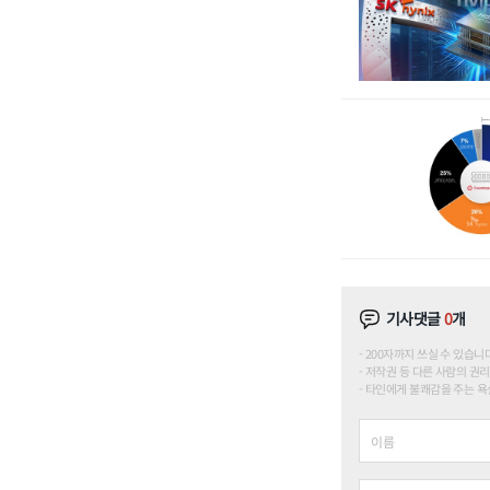
기사댓글
0
개
200자까지 쓰실 수 있습니다. (
저작권 등 다른 사람의 권리
타인에게 불쾌감을 주는 욕설