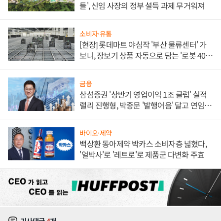
들', 신임 사장의 정부 설득 과제 무거워져
소비자·유통
[현장] 롯데마트 야심작 '부산 물류센터' 가
보니, 장보기 상품 자동으로 담는 '로봇 400
대' 장관
금융
삼섬증권 '상반기 영업이익 1조 클럽' 실적
랠리 진행형, 박종문 '발행어음' 달고 연임 향
하나
바이오·제약
백상환 동아제약 박카스 소비자층 넓혔다,
'얼박사'로 '레트로'로 제품군 다변화 주효
기사댓글
4
개