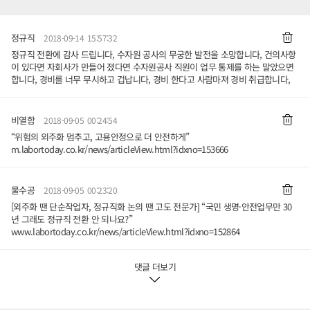
정규직
2018-09-14 15:57:32
정규직 전환에 감사 드립니다, 수자원 공사의 무궁한 발전을 소망합니다, 건의사항
이 있다면 자회사가 만들어 졌다면 수자원공사 직원이 업무 통제를 하는 말았으면
합니다, 경비를 너무 무시하고 겁납니다, 경비 한다고 사람마져 경비 취급합니다,
비열함
2018-09-05 00:24:54
“위험의 외주화 멈추고, 고용안정으로 더 안전하게”
m.labortoday.co.kr/news/articleView.html?idxno=153666
물수공
2018-09-05 00:23:20
[외주화 땐 단순작업자, 정규직화 논의 땐 고도 전문가] “국민 생명·안전업무만 30
년 그래도 정규직 전환 안 되나요?”
www.labortoday.co.kr/news/articleView.html?idxno=152864
댓글 더보기