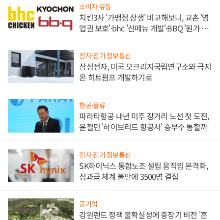
소비자·유통
치킨3사 '가맹점 상생' 비교해보니, 교촌 '영
업권 보호'·bhc '신메뉴 개발'·BBQ '원가 부
담'
전자·전기·정보통신
삼성전자, 미국 오크리지국립연구소와 극저
온 히트펌프 개발하기로
항공·물류
파라타항공 내년 미주 장거리 노선 첫 도전,
윤철민 '하이브리드 항공사' 승부수 통할까
전자·전기·정보통신
SK하이닉스 통합노조 설립 움직임 본격화,
성과급 체계 불만에 3500명 결집
공기업
강원랜드 정책 불확실성에 중장기 비전 '흔