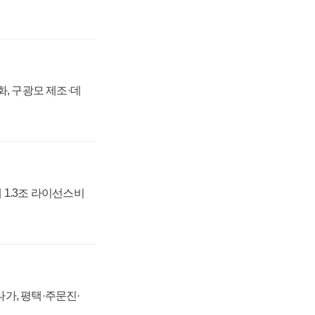
강화, 구광모 제조·데
 1.3조 라이선스비
가, 평택·주문진·