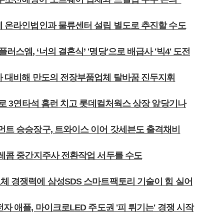
세계 온라인법인과 물류센터 설립 별도로 추진할 수도
러스엠, ‘너의 결혼식’ '명당'으로 배급사 '빅4' 도전
래차 대비해 만도의 전장부품업체 탈바꿈 진두지휘
괴’로 3연타석 홈런 치고 롯데컬처웍스 상장 앞당기나
인먼트 승승장구, 트와이스 이어 갓세븐도 출격채비
K텔레콤 중간지주사 전환작업 서두를 수도
도체 경쟁력에 삼성SDS 스마트팩토리 기술이 힘 실어
전자 애플, 마이크로LED 주도권 '피 튀기는' 경쟁 시작