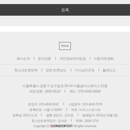
PC버전
회사소개
윤리강령
개인정보처리방침
이용자위원회
청소년보호정책
정정·반론보도
기사심의규정
불편신고
서울특별시 성동구 성수일로 39-34 서울숲더스페이스 12층
대표전화 : 1800-6522
팩스 : 070-4015-8658
편집국 : 070-4010-8512
사업본부 : 070-4010-7078
등록번호 : 서울 아 02897
제호 : 비즈니스포스트
등록일: 2013.11.13
발행·편집인 : 강석운
발행일자: 2013년 12월 2일
청소년보호책임자 : 강석운
ISSN : 2636-171X
Copyright ⓒ
B
USINESSPOST
. All rights reserved.