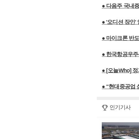
● 다음주 국내
● '오디션 장인'
● 마이크론 반
● 한국항공우주
● [오늘Who]
● "현대중공업
인기기사