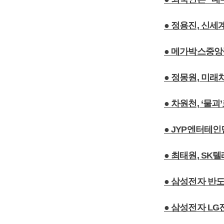
● 정용진, 신
● 메가박스중앙플
● 정몽원, 미
● 차원천, ‘물
● JYP엔터테
● 최태원, S
● 삼성전자 반
● 삼성전자 LG