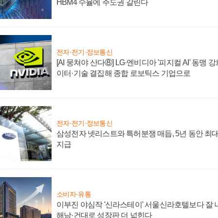
HBM4 수율에 주도권 갈린다
전자·전기·정보통신
[AI 뭉쳐야 산다⑧] LG·엔비디아 '피지컬 AI' 동맹 
이터·기술 결집해 종합 로보틱스 기업으로
전자·전기·정보통신
삼성전자 넷리스트와 특허분쟁 매듭, 5년 동안 최대
지급
소비자·유통
이부진 야심작 '신라스테이' 서울신라호텔보다 잘 나
해남·건대로 성장판 더 넓힌다