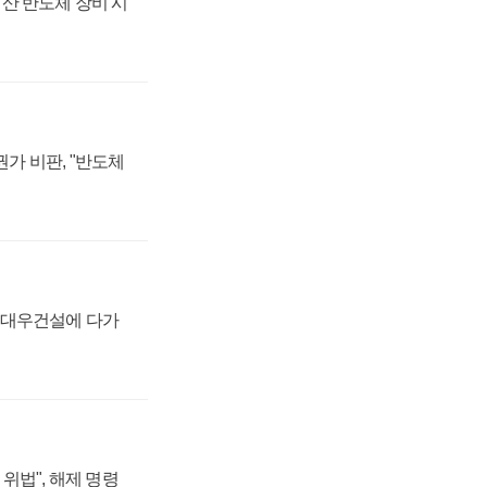
산 반도체 장비 시
가 비판, "반도체
·대우건설에 다가
위법", 해제 명령