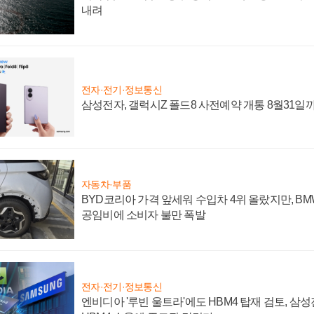
내려
전자·전기·정보통신
삼성전자, 갤럭시Z 폴드8 사전예약 개통 8월31일
자동차·부품
BYD코리아 가격 앞세워 수입차 4위 올랐지만, B
공임비에 소비자 불만 폭발
전자·전기·정보통신
엔비디아 '루빈 울트라'에도 HBM4 탑재 검토, 삼