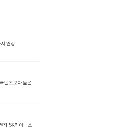
까지 연장
MW·벤츠보다 높은
성전자·SK하이닉스