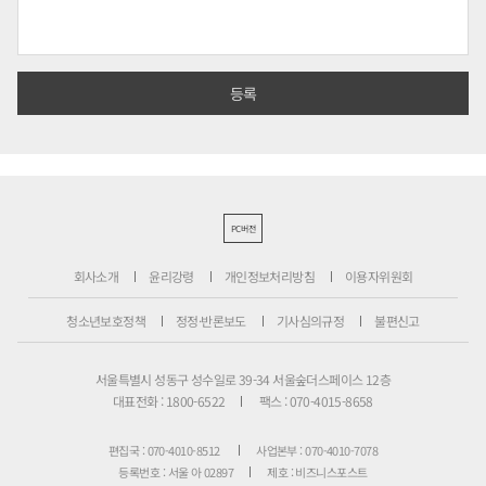
PC버전
회사소개
윤리강령
개인정보처리방침
이용자위원회
청소년보호정책
정정·반론보도
기사심의규정
불편신고
서울특별시 성동구 성수일로 39-34 서울숲더스페이스 12층
대표전화 : 1800-6522
팩스 : 070-4015-8658
편집국 : 070-4010-8512
사업본부 : 070-4010-7078
등록번호 : 서울 아 02897
제호 : 비즈니스포스트