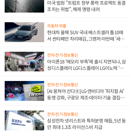
미국 법원 "트럼프 정부 풍력 프로젝트 동결
조치는 위법", 해제 명령 내려
자동차·부품
현대차 올해 SUV 국내 베스트셀러 톱10에
서 싼타페만 자리매김, 그랜저·아반떼 '세단
쌍끌이'로 내수 방어
전자·전기·정보통신
아이폰18 '메모리 부족'에 출시 지연되나, 삼
성디스플레이 LG디스플레이 LG이노텍 '탈
애플' 수익 다각화 속도
전자·전기·정보통신
[AI 뭉쳐야 산다⑧] LG·엔비디아 '피지컬 AI'
동맹 강화, 구광모 제조·데이터·기술 결집
해 종합 로보틱스 기업으로
전자·전기·정보통신
삼성전자 넷리스트와 특허분쟁 매듭, 5년 동
안 최대 1.3조 라이선스비 지급