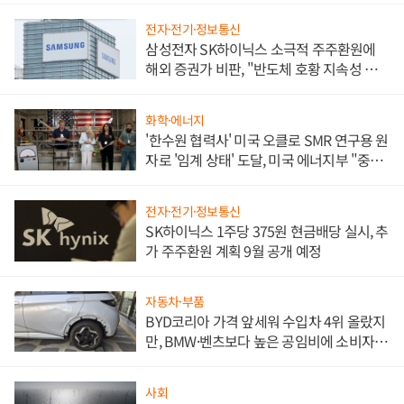
전자·전기·정보통신
삼성전자 SK하이닉스 소극적 주주환원에
해외 증권가 비판, "반도체 호황 지속성 의
문"
화학·에너지
'한수원 협력사' 미국 오클로 SMR 연구용 원
자로 '임계 상태' 도달, 미국 에너지부 "중요
한 이정표"
전자·전기·정보통신
SK하이닉스 1주당 375원 현금배당 실시, 추
가 주주환원 계획 9월 공개 예정
자동차·부품
BYD코리아 가격 앞세워 수입차 4위 올랐지
만, BMW·벤츠보다 높은 공임비에 소비자
불만 폭발
사회