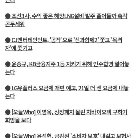
● 조선3사, 수익 좋은 해양LNG설비 발주 줄어들까 촉각
곤두세워
● CJ엔터테인먼트, '공작'으로 '신과함께2' 쫓고 '목격
자'에 쫓기고
● 윤종규, KB금융지주 1등 지키기 위해 인수합병 열어놓
는다
● LG유플러스 요금제 개편 예고, 21일 더 센 요금제 내놓
는다
● [오늘Who] 이영욱, 상장폐지 몰린 차바이오텍 구하기
희망을 보다
● [오늘Who] 윤석헌, 금감원 '소비자 보호' 내걸고 보험사