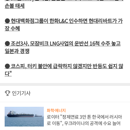
손볼 태세
● 현대백화점그룹이 한화L&C 인수하면 현대리바트가 가
장 수혜
● 조선3사, 모잠비크 LNG사업의 운반선 16척 수주 놓고
일본과 경쟁
● 코스피, 터키 불안에 급락하지 않겠지만 반등도 쉽지 않
다"
인기기사
화학·에너지
로이터 "정제연료 3만 톤 한국에서 러시아
로 이동", 우크라이나의 공격에 수요 늘어