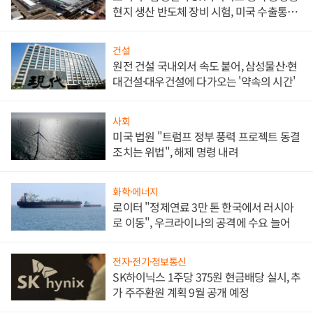
현지 생산 반도체 장비 시험, 미국 수출통제
대비"
건설
원전 건설 국내외서 속도 붙어, 삼성물산·현
대건설·대우건설에 다가오는 '약속의 시간'
사회
미국 법원 "트럼프 정부 풍력 프로젝트 동결
조치는 위법", 해제 명령 내려
화학·에너지
로이터 "정제연료 3만 톤 한국에서 러시아
로 이동", 우크라이나의 공격에 수요 늘어
전자·전기·정보통신
SK하이닉스 1주당 375원 현금배당 실시, 추
가 주주환원 계획 9월 공개 예정