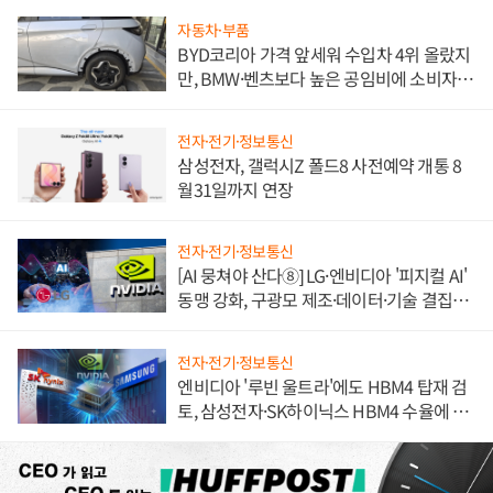
자동차·부품
BYD코리아 가격 앞세워 수입차 4위 올랐지
만, BMW·벤츠보다 높은 공임비에 소비자
불만 폭발
전자·전기·정보통신
삼성전자, 갤럭시Z 폴드8 사전예약 개통 8
월31일까지 연장
전자·전기·정보통신
[AI 뭉쳐야 산다⑧] LG·엔비디아 '피지컬 AI'
동맹 강화, 구광모 제조·데이터·기술 결집
해 종합 로보틱스 기업으로
전자·전기·정보통신
엔비디아 '루빈 울트라'에도 HBM4 탑재 검
토, 삼성전자·SK하이닉스 HBM4 수율에 주
도권 갈린다