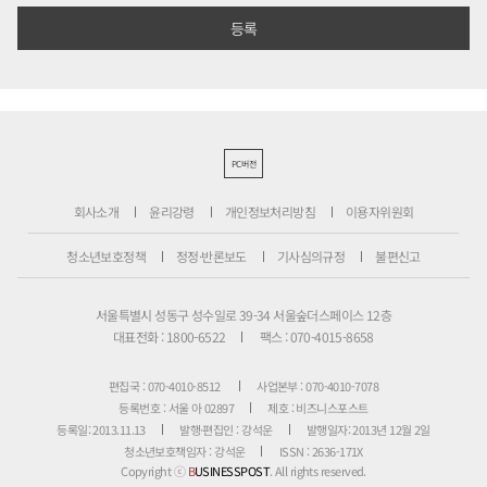
PC버전
회사소개
윤리강령
개인정보처리방침
이용자위원회
청소년보호정책
정정·반론보도
기사심의규정
불편신고
서울특별시 성동구 성수일로 39-34 서울숲더스페이스 12층
대표전화 : 1800-6522
팩스 : 070-4015-8658
편집국 : 070-4010-8512
사업본부 : 070-4010-7078
등록번호 : 서울 아 02897
제호 : 비즈니스포스트
등록일: 2013.11.13
발행·편집인 : 강석운
발행일자: 2013년 12월 2일
청소년보호책임자 : 강석운
ISSN : 2636-171X
Copyright ⓒ
B
USINESSPOST
. All rights reserved.