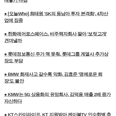
내놓기 다급
● [오늘Who] 최태원 'SK의 동남아 투자 본격화', 4차산
업에 집중
● 한화에어로스페이스, 비주력자회사 팔아 '보릿고개'
견뎌낼까
● 롯데정보통신 주가 맥 못춰, 롯데그룹 계열사 추가상
장도 부담
● BMW 화재사고 갈수록 악화, 김효준 '명예로운 퇴
장'도 불안
● KMW는 5G 상용화의 유망회사, 김덕용 매출 2배 증가
자신하다
● KT스카이라이프, KT 지원받아 케이블TV 인수합병 추