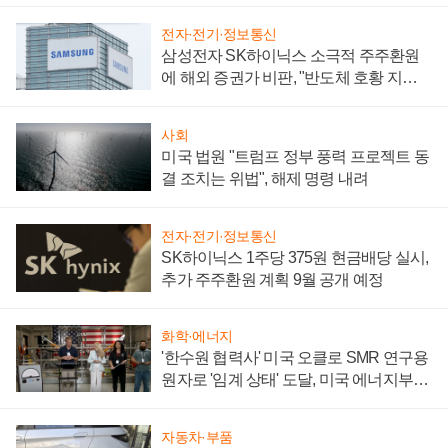
전자·전기·정보통신
삼성전자 SK하이닉스 소극적 주주환원
에 해외 증권가 비판, "반도체 호황 지속
성 의문"
사회
미국 법원 "트럼프 정부 풍력 프로젝트 동
결 조치는 위법", 해제 명령 내려
전자·전기·정보통신
SK하이닉스 1주당 375원 현금배당 실시,
추가 주주환원 계획 9월 공개 예정
화학·에너지
'한수원 협력사' 미국 오클로 SMR 연구용
원자로 '임계 상태' 도달, 미국 에너지부
"중요한 이정표"
자동차·부품