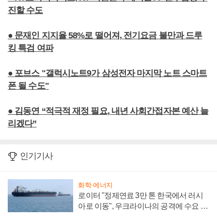
진할 수도
● 문재인 지지율 58%로 떨어져, 전기요금 불만과 드루
킹 특검 여파
● 포브스 "갤럭시노트9가 삼성전자 마지막 노트 스마트
폰 될 수도"
● 김동연 “적극적 재정 필요, 내년 사회간접자본 예산 늘
리겠다”
인기기사
화학·에너지
로이터 "정제연료 3만 톤 한국에서 러시
아로 이동", 우크라이나의 공격에 수요 늘
어