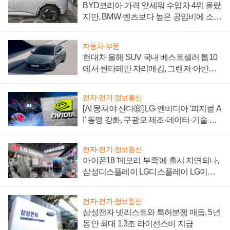
BYD코리아 가격 앞세워 수입차 4위 올랐
지만, BMW·벤츠보다 높은 공임비에 소비
자 불만 폭발
자동차·부품
현대차 올해 SUV 국내 베스트셀러 톱10
에서 싼타페만 자리매김, 그랜저·아반떼
'세단 쌍끌이'로 내수 방어
전자·전기·정보통신
[AI 뭉쳐야 산다⑧] LG·엔비디아 '피지컬 A
I' 동맹 강화, 구광모 제조·데이터·기술 결
집해 종합 로보틱스 기업으로
전자·전기·정보통신
아이폰18 '메모리 부족'에 출시 지연되나,
삼성디스플레이 LG디스플레이 LG이노
텍 '탈애플' 수익 다각화 속도
전자·전기·정보통신
삼성전자 넷리스트와 특허분쟁 매듭, 5년
동안 최대 1.3조 라이선스비 지급