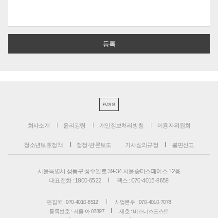
PC버전
회사소개
윤리강령
개인정보처리방침
이용자위원회
청소년보호정책
정정·반론보도
기사심의규정
불편신고
서울특별시 성동구 성수일로 39-34 서울숲더스페이스 12층
대표전화 : 1800-6522
팩스 : 070-4015-8658
편집국 : 070-4010-8512
사업본부 : 070-4010-7078
등록번호 : 서울 아 02897
제호 : 비즈니스포스트