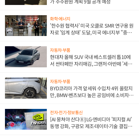
가 주주환원 계획 9월 공개 예정
화학·에너지
'한수원 협력사' 미국 오클로 SMR 연구용 원
자로 '임계 상태' 도달, 미국 에너지부 "중요
한 이정표"
자동차·부품
현대차 올해 SUV 국내 베스트셀러 톱10에
서 싼타페만 자리매김, 그랜저·아반떼 '세단
쌍끌이'로 내수 방어
자동차·부품
BYD코리아 가격 앞세워 수입차 4위 올랐지
만, BMW·벤츠보다 높은 공임비에 소비자
불만 폭발
전자·전기·정보통신
[AI 뭉쳐야 산다⑧] LG·엔비디아 '피지컬 AI'
동맹 강화, 구광모 제조·데이터·기술 결집
해 종합 로보틱스 기업으로