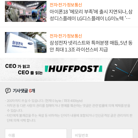
전자·전기·정보통신
아이폰18 '메모리 부족'에 출시 지연되나, 삼
성디스플레이 LG디스플레이 LG이노텍 '탈
애플' 수익 다각화 속도
전자·전기·정보통신
삼성전자 넷리스트와 특허분쟁 매듭, 5년 동
안 최대 1.3조 라이선스비 지급
기사댓글
0
개
200자까지 쓰실 수 있습니다. (현재 0 byte / 최대 400byte)
저작권 등 다른 사람의 권리를 침해하거나 명예를 훼손하는 댓글은 관련 법률에 의해 제재를 받을
수 있습니다.
타인에게 불쾌감을 주는 욕설 등 비하하는 단어가 내용에 포함되거나 인신공격성 글은 관리자의 판
단에 의해 삭제 합니다.